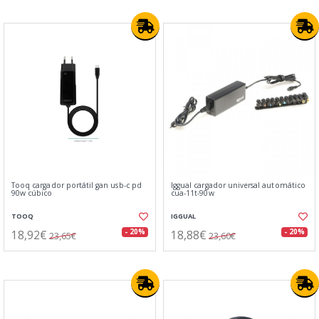
Tooq cargador portátil gan usb-c pd
Iggual cargador universal automático
90w cúbico
cua-11t-90w
TOOQ
IGGUAL
18,92€
18,88€
- 20%
- 20%
23,65€
23,60€