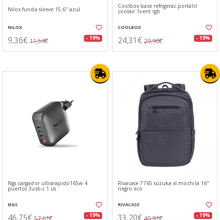
Coolbox base refrigerac.portátil
Nilox funda sleeve 15.6" azul
coolair 1vent rgb
NILOX
COOLBOX
9,36€
24,31€
- 19%
- 19%
11,54€
29,96€
Ngs cargador ultrarapido165w 4
Rivacase 7765 suzuka xl mochila 16"
puertos 3usb-c 1 us
negro eco
NGS
RIVACASE
46,75€
33,20€
- 19%
- 19%
57,61€
40,91€