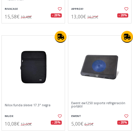
RIVACASE
APPROX!
15,58€
13,00€
- 20%
- 20%
19,48€
16,25€
Ewent ew1250 soporte refrigeración
Nilox funda sleeve 17.3" negra
portátil
NILOX
EWENT
10,08€
5,00€
- 20%
- 20%
12,60€
6,25€