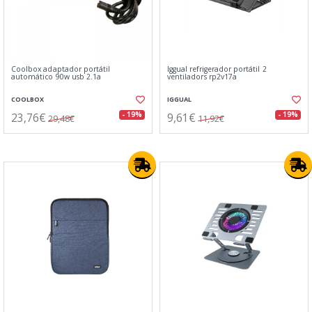
Coolbox adaptador portátil
Iggual refrigerador portátil 2
automático 90w usb 2.1a
ventiladors rp2v17a
COOLBOX
IGGUAL
23,76€
9,61€
- 19%
- 19%
29,48€
11,92€