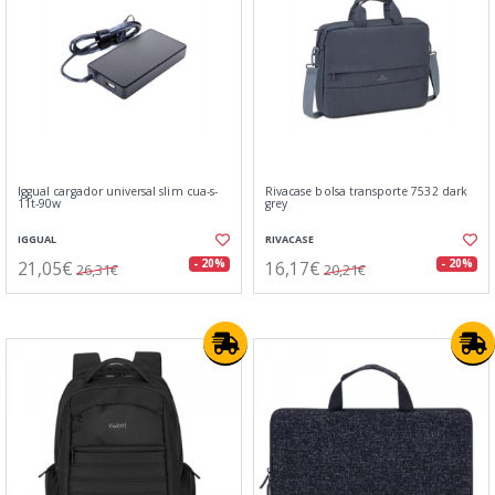
Iggual cargador universal slim cua-s-
Rivacase bolsa transporte 7532 dark
11t-90w
grey
IGGUAL
RIVACASE
21,05€
16,17€
- 20%
- 20%
26,31€
20,21€