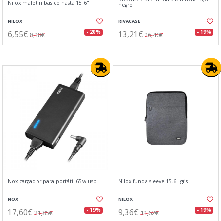
Nilox maletin basico hasta 15.6"
negro
NILOX
RIVACASE
6,55€
13,21€
- 20%
- 19%
8,18€
16,40€
Nox cargador para portátil 65w usb
Nilox funda sleeve 15.6" gris
NOX
NILOX
17,60€
9,36€
- 19%
- 19%
21,85€
11,62€