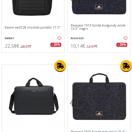
Rivacase 7913 funda burgundy anvik
Ewent ew2528 mochila portátil 17.3"
13,3" negro
EWENT
RIVACASE
22,58€
10,14€
- 20%
- 20%
28,22€
12,67€
Rivacase 7915 funda asas anvik 15,6"