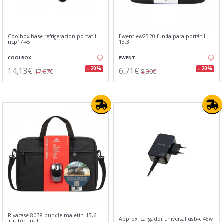
Coolbox base refrigeracion portatil
Ewent ew2520 funda para portátil
ncp17-v5
13.3"
COOLBOX
EWENT
14,13€
6,71€
- 20%
- 20%
17,67€
8,39€
Rivacase 8038 bundle maletín 15,6"
Approx! cargador universal usb-c 45w
+ ratón inal.