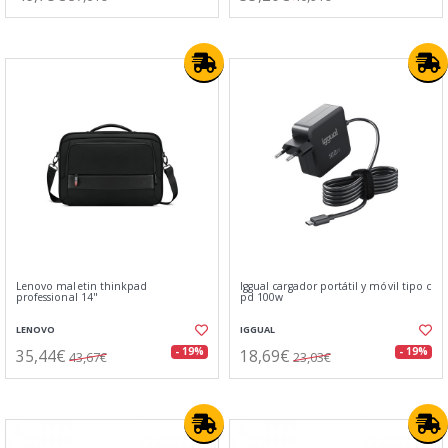
Lenovo maletin thinkpad
Iggual cargador portátil y móvil tipo c
professional 14"
pd 100w
LENOVO
IGGUAL
35,44€
18,69€
- 19%
- 19%
43,67€
23,03€