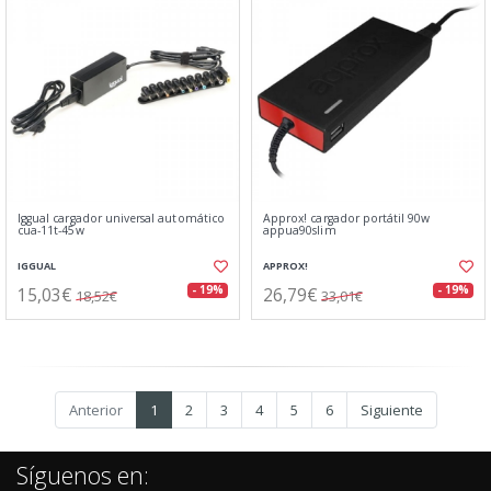
Iggual cargador universal automático
Approx! cargador portátil 90w
cua-11t-45w
appua90slim
IGGUAL
APPROX!
15,03€
26,79€
- 19%
- 19%
18,52€
33,01€
Anterior
1
2
3
4
5
6
Siguiente
Síguenos en: