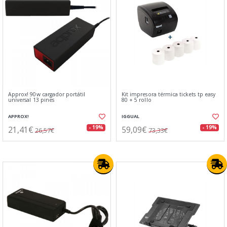
Approx! 90w cargador portátil
Kit impresora térmica tickets tp easy
universal 13 pines
80 + 5 rollo
APPROX!
IGGUAL
21,41€
59,09€
- 19%
- 19%
26,57€
73,33€