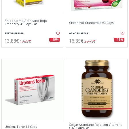
Arkopharma Arándano Rojo
Ciscontrol Cranberola 60 Caps
Cranberry 45 Cápsulas
ARKOPHARMA
ARKOPHARMA
13,88€
16,85€
- 19%
- 19%
17,23€
20,78€
Solgar Arandano Rojo con Vitamina
Urosens Forte 14 Caps
C 60 Capsulas