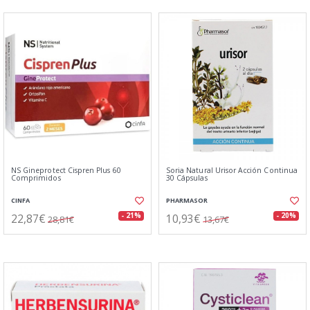
NS Gineprotect Cispren Plus 60
Soria Natural Urisor Acción Continua
Comprimidos
30 Cápsulas
CINFA
PHARMASOR
22,87€
10,93€
- 21%
- 20%
28,81€
13,67€