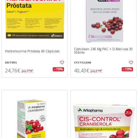
Cysticlean 240 Mg PAC + D-Manosa 30
Herbensurina Próstata 60 Cápsulas
Sobres
DEITERS
CYSTICLEAN
24,76€
40,43€
- 19%
- 19%
30,75€
50,21€