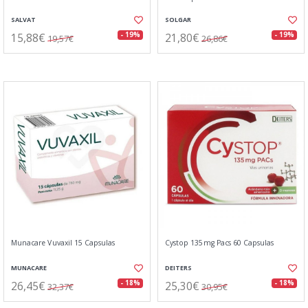
SALVAT
SOLGAR
15,88€
21,80€
- 19%
- 19%
19,57€
26,86€
Munacare Vuvaxil 15 Capsulas
Cystop 135mg Pacs 60 Capsulas
MUNACARE
DEITERS
26,45€
25,30€
- 18%
- 18%
32,37€
30,95€