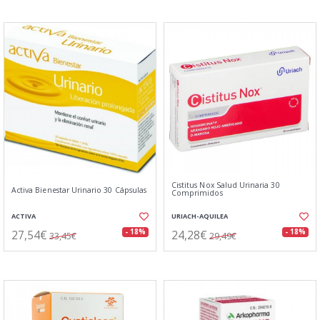
Cistitus Nox Salud Urinaria 30
Activa Bienestar Urinario 30 Cápsulas
Comprimidos
ACTIVA
URIACH-AQUILEA
27,54€
24,28€
- 18%
- 18%
33,45€
29,49€