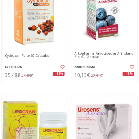
Arkopharma Arkocápsulas Arándano
Cysticlean Forte 60 Capsulas
Bio 40 Cápsulas
CYSTICLEAN
ARKOPHARMA
35,48€
10,13€
- 18%
- 18%
43,09€
12,30€