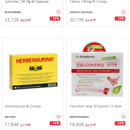
Cysticlean 240 Mg 60 Capsulas
Cistitus 130mg 30 Comps
M4 PHARMA
URIACH-AQUILEA
33,72€
20,19€
- 16%
- 16%
40,33€
23,97€
Herbensurina 30 Comps
Ciscontrol Stop 10 Sobres + 5 Stick
DEITERS
ARKOPHARMA
17,84€
18,80€
- 16%
- 16%
21,18€
22,31€