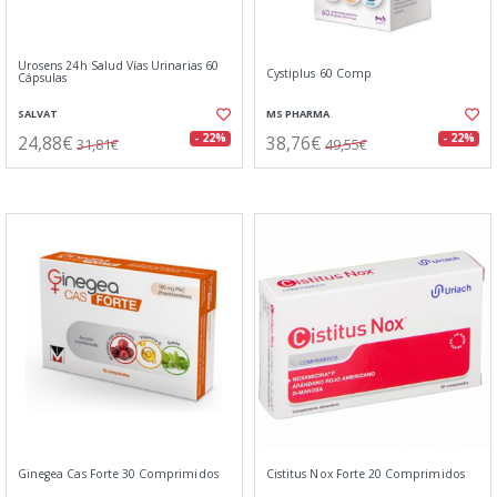
Urosens 24h Salud Vías Urinarias 60
Cystiplus 60 Comp
Cápsulas
SALVAT
MS PHARMA
24,88€
38,76€
- 22%
- 22%
31,81€
49,55€
Ginegea Cas Forte 30 Comprimidos
Cistitus Nox Forte 20 Comprimidos