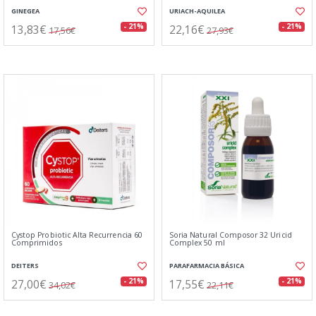
GINEGEA
URIACH-AQUILEA
13,83€
22,16€
- 21%
- 21%
17,56€
27,93€
Cystop Probiotic Alta Recurrencia 60
Soria Natural Composor 32 Uricid
Comprimidos
Complex 50 ml
DEITERS
PARAFARMACIA BÁSICA
27,00€
17,55€
- 21%
- 21%
34,02€
22,11€