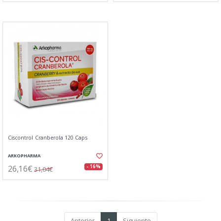
Ciscontrol Cranberola 120 Caps
ARKOPHARMA
26,16€
- 16%
31,04€
Anterior
1
Siguiente