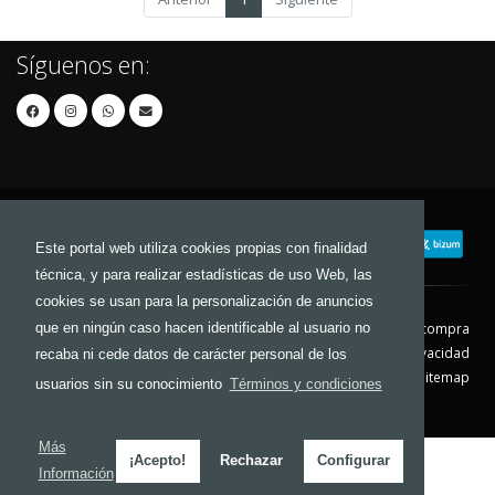
Síguenos en:
Este portal web utiliza cookies propias con finalidad
técnica, y para realizar estadísticas de uso Web, las
cookies se usan para la personalización de anuncios
que en ningún caso hacen identificable al usuario no
Contacto
Aviso Legal
Condiciones de compra
Política de envíos
Política de devolución
Política de Privacidad
recaba ni cede datos de carácter personal de los
Política de Cookies
Sitemap
usuarios sin su conocimiento
Términos y condiciones
© 2026 - Todos los derechos reservados.
Más
¡Acepto!
Rechazar
Configurar
Información