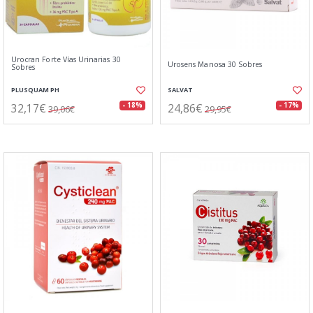
Urocran Forte Vías Urinarias 30
Urosens Manosa 30 Sobres
Sobres
PLUSQUAM PH
SALVAT
32,17€
24,86€
- 18%
- 17%
39,06€
29,95€