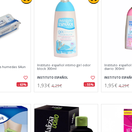
Instituto español intimo gel odor
Instituto español
as humedas 64un
block 300ml
diario 300ml
INSTITUTO ESPAÑOL
INSTITUTO ESPAÑ
1,93€
1,95€
- 63%
- 55%
4,29€
4,29€