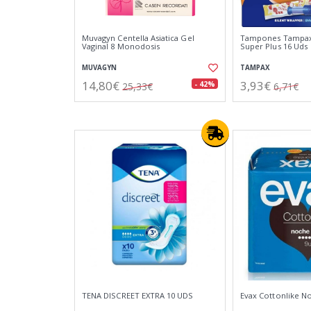
Muvagyn Centella Asiatica Gel
Tampones Tampax
Vaginal 8 Monodosis
Super Plus 16 Uds
MUVAGYN
TAMPAX
14,80€
3,93€
- 42%
25,33€
6,71€
TENA DISCREET EXTRA 10 UDS
Evax Cottonlike N