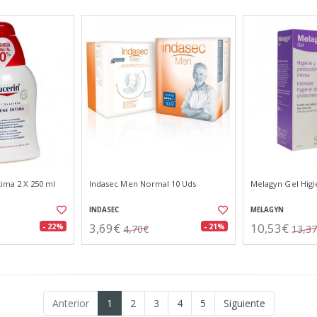
tima 2 X 250 ml
Indasec Men Normal 10 Uds
Melagyn Gel Higi
INDASEC
MELAGYN
3,69€
10,53€
- 22%
- 21%
4,70€
13,3
Anterior
1
2
3
4
5
Siguiente