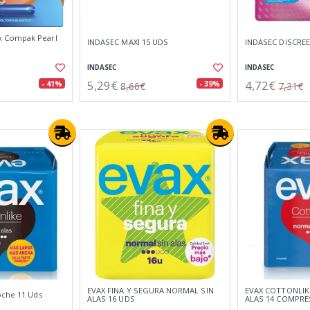
 Compak Pearl
INDASEC MAXI 15 UDS
INDASEC DISCRE
INDASEC
INDASEC
5,29€
4,72€
- 41%
- 39%
8,66€
7,31€
EVAX FINA Y SEGURA NORMAL SIN
EVAX COTTONLIK
oche 11 Uds
ALAS 16 UDS
ALAS 14 COMPRE