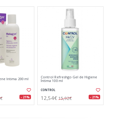
Control Refreshgo Gel de Higiene
ene Intima 200 ml
Íntima 100 ml
CONTROL
12,54€
- 21%
- 21%
7€
15,92€