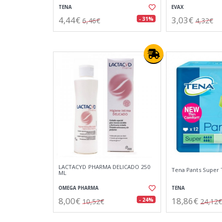
TENA
EVAX
4,44€
3,03€
- 31%
6,46€
4,32€
LACTACYD PHARMA DELICADO 250
Tena Pants Super T
ML
OMEGA PHARMA
TENA
8,00€
18,86€
- 24%
10,52€
24,12€