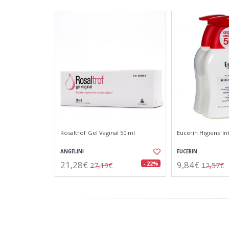
Rosaltrof Gel Vaginal 50 ml
Eucerin Higiene In
ANGELINI
EUCERIN
21,28€
9,84€
- 22%
27,19€
12,57€