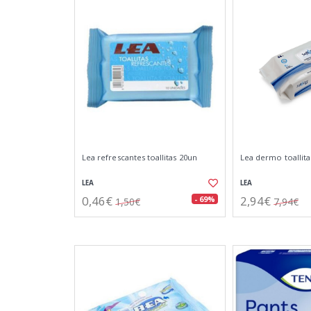
Lea refrescantes toallitas 20un
Lea dermo toallit
LEA
LEA
0,46€
2,94€
- 69%
1,50€
7,94€