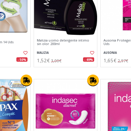
Malizia uomo detergente intimo
Ausonia Proteges
-m 14 Uds
sin olor 200ml
Uds
MALIZIA
AUSONIA
1,52€
1,65€
- 50%
- 49%
3,00€
2,97€