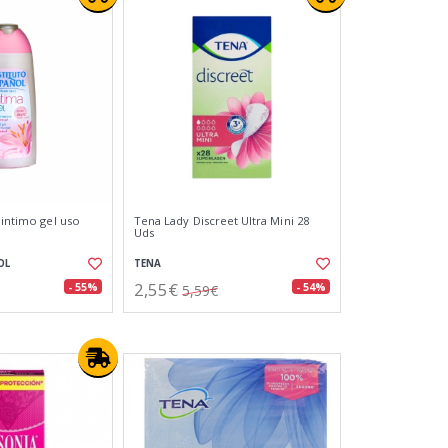
 intimo gel uso
Tena Lady Discreet Ultra Mini 28
Uds
OL
TENA
2,55€
- 55%
- 54%
5,59€