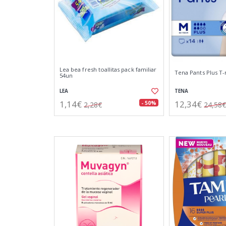
Lea bea fresh toallitas pack familiar
Tena Pants Plus T
54un
LEA
TENA
1,14€
12,34€
- 50%
2,28€
24,58€