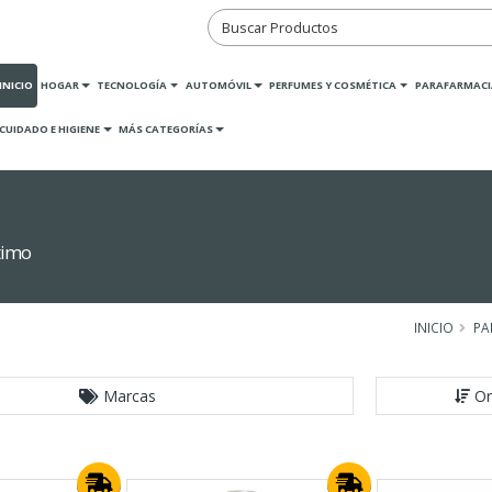
INICIO
HOGAR
TECNOLOGÍA
AUTOMÓVIL
PERFUMES Y COSMÉTICA
PARAFARMACI
CUIDADO E HIGIENE
MÁS CATEGORÍAS
timo
INICIO
PA
Marcas
Or