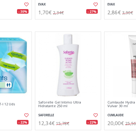
EVAX
EVAX
1,70€
2,86€
- 30%
- 27%
2,34€
3,90€
Saforelle Gel Intimo Ultra
Cumlaude Hydra O
-l 12 Uds
Hidratante 250 ml
Vulvar 30 ml
SAFORELLE
CUMLAUDE
12,34€
20,00€
- 22%
- 22%
15,78€
25,5