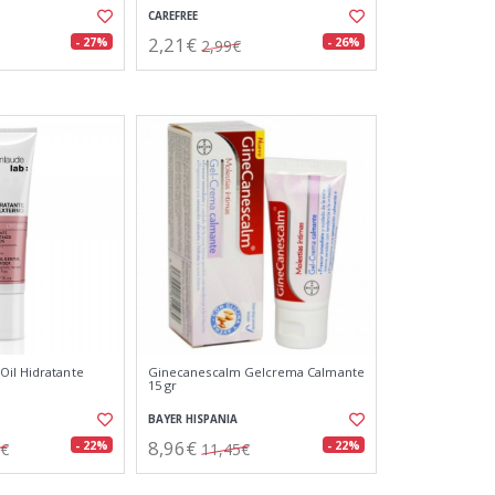
CAREFREE
2,21€
- 27%
- 26%
2,99€
il Hidratante
Ginecanescalm Gelcrema Calmante
15 gr
BAYER HISPANIA
8,96€
- 22%
- 22%
6€
11,45€