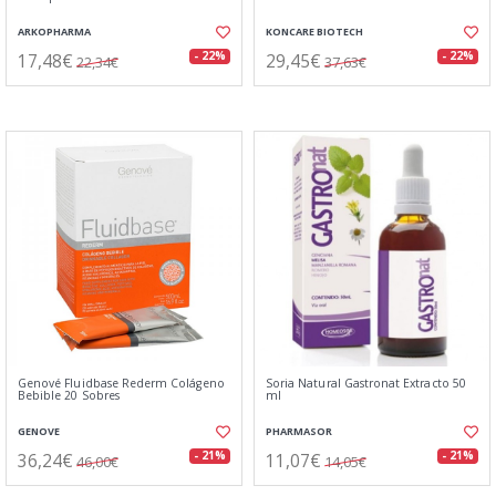
ARKOPHARMA
KONCARE BIOTECH
17,48€
29,45€
- 22%
- 22%
22,34€
37,63€
Genové Fluidbase Rederm Colágeno
Soria Natural Gastronat Extracto 50
Bebible 20 Sobres
ml
GENOVE
PHARMASOR
36,24€
11,07€
- 21%
- 21%
46,00€
14,05€