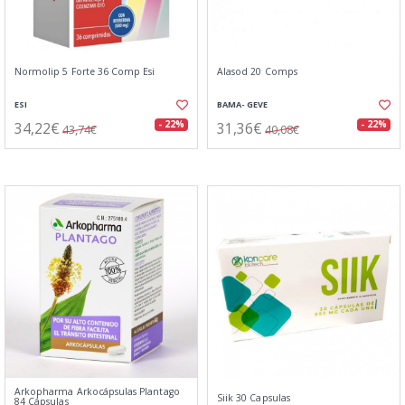
Normolip 5 Forte 36 Comp Esi
Alasod 20 Comps
ESI
BAMA- GEVE
34,22€
31,36€
- 22%
- 22%
43,74€
40,08€
Arkopharma Arkocápsulas Plantago
Siik 30 Capsulas
84 Cápsulas