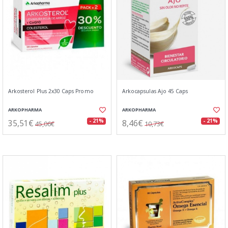
Arkosterol Plus 2x30 Caps Promo
Arkocapsulas Ajo 45 Caps
ARKOPHARMA
ARKOPHARMA
35,51€
8,46€
- 21%
- 21%
45,06€
10,73€