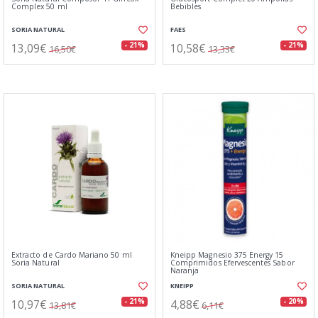
Complex 50 ml
Bebibles
SORIA NATURAL
FAES
13,09€
10,58€
- 21%
- 21%
16,50€
13,33€
Extracto de Cardo Mariano 50 ml
Kneipp Magnesio 375 Energy 15
Soria Natural
Comprimidos Efervescentes Sabor
Naranja
SORIA NATURAL
KNEIPP
10,97€
4,88€
- 21%
- 20%
13,81€
6,11€