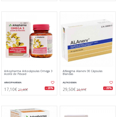
Arkopharma Arkocápsulas Omega 3
Alfasigma Alanerv 30 Cápsulas
Aceite de Pescad
Blandas
ARKOPHARMA
ALFASIGMA
17,10€
29,50€
- 20%
- 20%
21,40€
36,91€