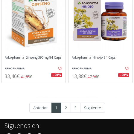
Arkopharma Ginseng 390mg 84 Caps
Arkopharma Hinojo 84 Caps
ARKOPHARMA
ARKOPHARMA
33,46€
13,88€
- 20%
- 20%
41,85€
17,36€
Anterior
1
2
3
Siguiente
Síguenos en: