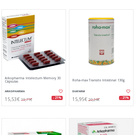
Arkopharma Intelectum Memory 30
Roha-max Transito Intestinal 130g
Cápsulas
ARKOPHARMA
DIAFARM
15,53€
15,95€
- 21%
- 21%
19,71€
20,24€