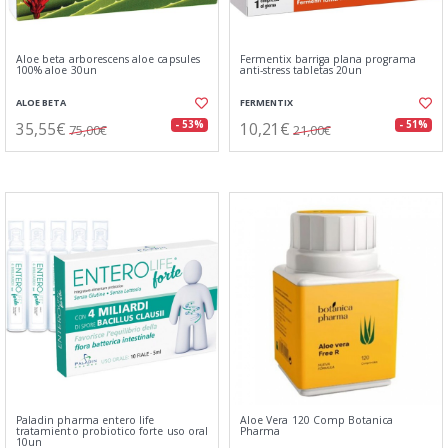
Aloe beta arborescens aloe capsules
Fermentix barriga plana programa
100% aloe 30un
anti-stress tabletas 20un
ALOE BETA
FERMENTIX
35,55€
10,21€
- 53%
- 51%
75,00€
21,00€
Paladin pharma entero life
Aloe Vera 120 Comp Botanica
tratamiento probiotico forte uso oral
Pharma
10un