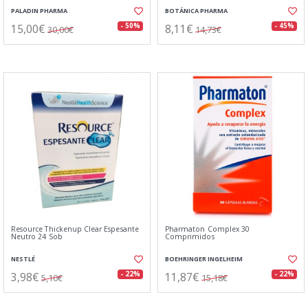
PALADIN PHARMA
BOTÁNICA PHARMA
15,00€
8,11€
- 50%
- 45%
30,00€
14,73€
Resource Thickenup Clear Espesante
Pharmaton Complex 30
Neutro 24 Sob
Comprimidos
NESTLÉ
BOEHRINGER INGELHEIM
3,98€
11,87€
- 22%
- 22%
5,10€
15,18€