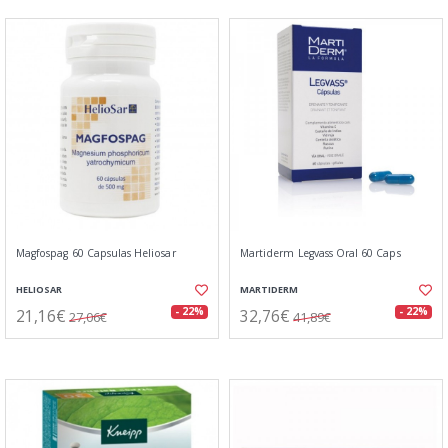
Magfospag 60 Capsulas Heliosar
Martiderm Legvass Oral 60 Caps
HELIOSAR
MARTIDERM
21,16€
32,76€
- 22%
- 22%
27,06€
41,89€