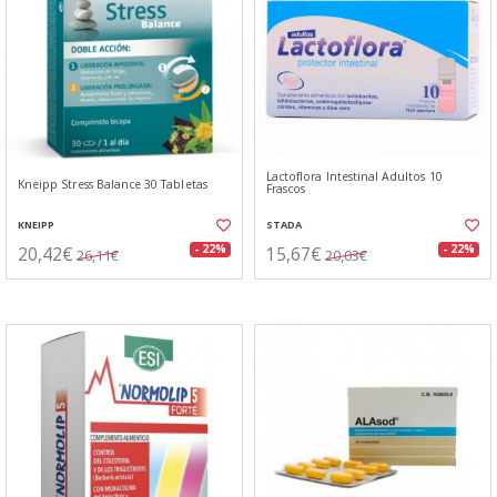
Lactoflora Intestinal Adultos 10
Kneipp Stress Balance 30 Tabletas
Frascos
KNEIPP
STADA
20,42€
15,67€
- 22%
- 22%
26,11€
20,03€