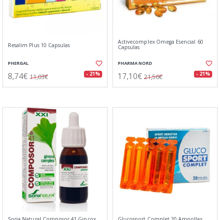
Activecomplex Omega Esencial 60
Resalim Plus 10 Capsulas
Capsulas
PHERGAL
PHARMA NORD
8,74€
17,10€
- 21%
- 21%
11,03€
21,56€
Soria Natural Composor 41 Gincox
Glucosport Complet 20 Ampollas