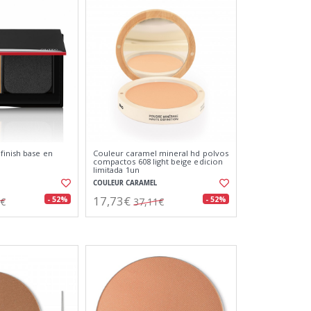
finish base en
Couleur caramel mineral hd polvos
compactos 608 light beige edicion
limitada 1un
COULEUR CARAMEL
17,73€
- 52%
- 52%
9€
37,11€