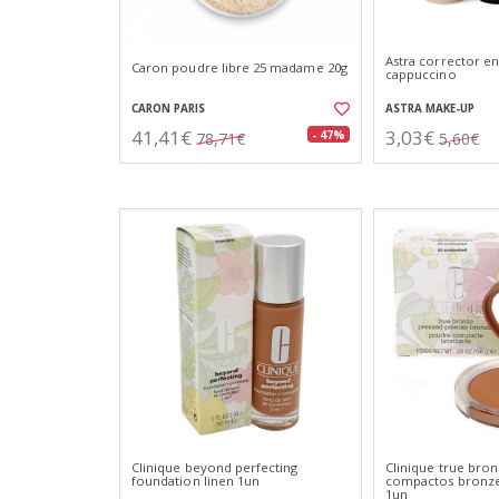
Astra corrector e
Caron poudre libre 25 madame 20g
cappuccino
CARON PARIS
ASTRA MAKE-UP
41,41€
3,03€
- 47%
78,71€
5,60€
Clinique beyond perfecting
Clinique true bro
foundation linen 1un
compactos bronze
1un