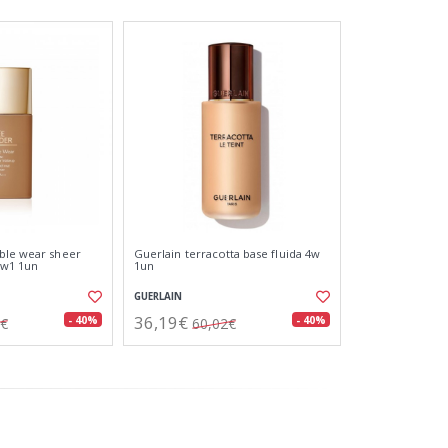
ble wear sheer
Guerlain terracotta base fluida 4w
5w1 1un
1un
GUERLAIN
36,19€
- 40%
- 40%
2€
60,02€