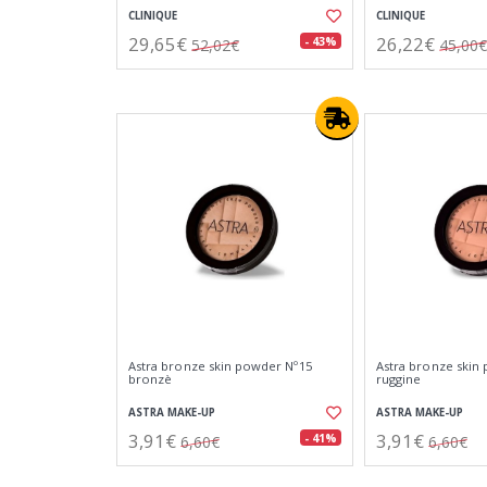
CLINIQUE
CLINIQUE
29,65€
26,22€
- 43%
52,02€
45,00€
Astra bronze skin powder Nº15
Astra bronze skin
bronzè
ruggine
ASTRA MAKE-UP
ASTRA MAKE-UP
3,91€
3,91€
- 41%
6,60€
6,60€