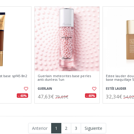
st base spf45 8n2
Guerlain meteorites base perles
Estee lauder dou
anti-dunless 1un
base maquillaje 
GUERLAIN
ESTÉE LAUDER
47,63€
32,34€
- 40%
- 40%
79,69€
54,0
Anterior
1
2
3
Siguiente