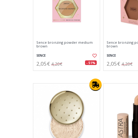
Sence bronzing powder medium
Sence bronzing p
brown
brown
SENCE
SENCE
2,05€
2,05€
- 51%
4,20€
4,20€