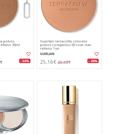
ta polvos
Guerlain terracotta colorete
relleno 30ml
polvos compactos 00 rose clair
relleno 1un
GUERLAIN
25,16€
- 50%
- 49%
8€
49,68€