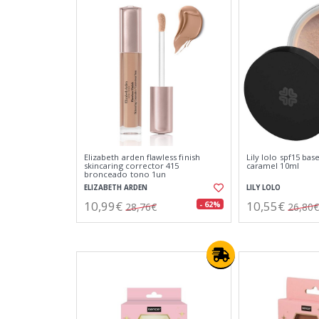
Elizabeth arden flawless finish
Lily lolo spf15 ba
skincaring corrector 415
caramel 10ml
bronceado tono 1un
ELIZABETH ARDEN
LILY LOLO
10,99€
10,55€
- 62%
28,76€
26,80€