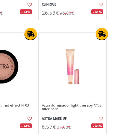
CLINIQUE
26,53€
- 41%
- 41%
0€
45,00€
t mat effect Nº03
Astra iluminador light therapy Nº02
filler rosè
ASTRA MAKE-UP
6,57€
- 41%
- 40%
11,00€