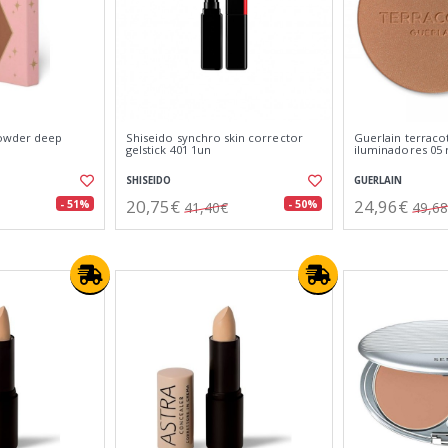
owder deep
Shiseido synchro skin corrector
Guerlain terraco
gelstick 401 1un
iluminadores 05 
SHISEIDO
GUERLAIN
20,75€
24,96€
- 51%
- 50%
41,40€
49,6