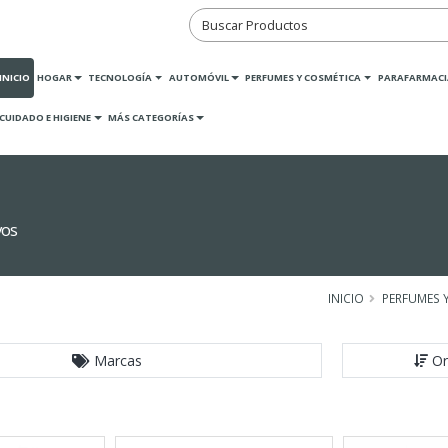
INICIO
HOGAR
TECNOLOGÍA
AUTOMÓVIL
PERFUMES Y COSMÉTICA
PARAFARMACI
CUIDADO E HIGIENE
MÁS CATEGORÍAS
vos
INICIO
PERFUMES 
Marcas
Or