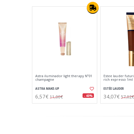
Astra iluminador light therapy Nº01
Estee lauder futuri
champagne
rich expresso 1ml
ASTRA MAKE-UP
ESTÉE LAUDER
6,57€
34,07€
- 40%
11,00€
57,02€