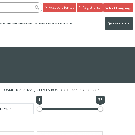
Acceso clientes
Registrarse
Powered by
Translate
A
NUTRICIÓN SPORT
DIETÉTICA NATURAL
CARRITO
Y COSMÉTICA
MAQUILLAJES ROSTRO
BASES Y POLVOS
1
53
denar