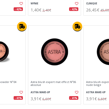
WYNIE
CLINIQUE
1,40€
26,45€
- 42%
- 42%
2,40€
45,0
 powder Nº04
Astra blush expert mat effect Nº06
Astra blush exper
absolue
nude beige
ASTRA MAKE-UP
ASTRA MAKE-UP
3,91€
3,91€
- 41%
- 41%
6,60€
6,60€