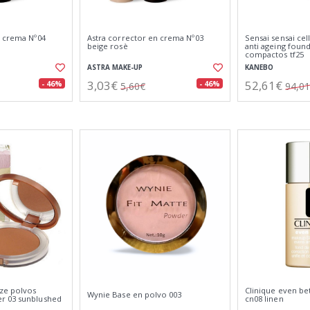
n crema Nº04
Astra corrector en crema Nº03
Sensai sensai ce
beige rosè
anti ageing foun
compactos tf25
ASTRA MAKE-UP
KANEBO
3,03€
52,61€
- 46%
- 46%
5,60€
94,0
nze polvos
Clinique even be
Wynie Base en polvo 003
r 03 sunblushed
cn08 linen