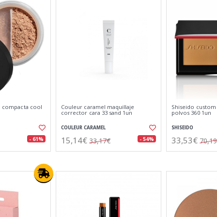
se compacta cool
Couleur caramel maquillaje
Shiseido custom 
corrector cara 33 sand 1un
polvos 360 1un
COULEUR CARAMEL
SHISEIDO
15,14€
33,53€
- 61%
- 54%
33,17€
70,1