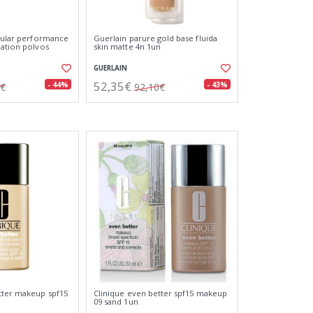
llular performance
Guerlain parure gold base fluida
dation polvos
skin matte 4n 1un
GUERLAIN
52,35€
- 44%
- 43%
1€
92,10€
tter makeup spf15
Clinique even better spf15 makeup
09 sand 1un