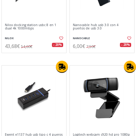
Nilox docking station usbc 8 en 1
Nanocable hub usb 3.0 con 4
dual 4k 1000mbps
puertos de usb 3.0
NILOX
NANOCABLE
43,68€
6,00€
- 20%
- 20%
54,60€
7,50€
Ewent e1137 hub usb tipo c 4 pueros
Logitech webcam c920 hd pro 1080p