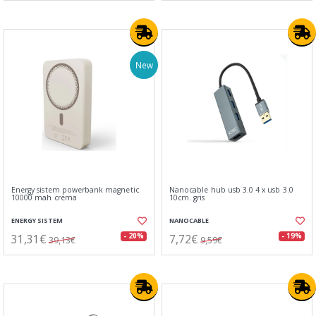
New
Energy sistem powerbank magnetic
Nanocable hub usb 3.0 4 x usb 3.0
10000 mah crema
10cm. gris
ENERGY SISTEM
NANOCABLE
31,31€
7,72€
- 20%
- 19%
39,13€
9,59€