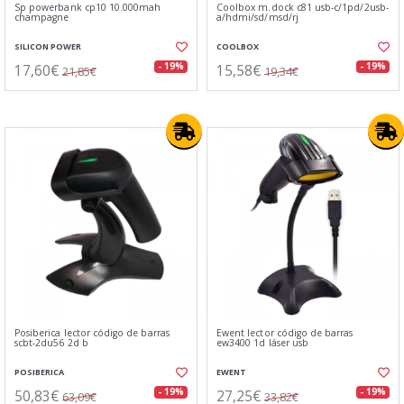
Sp powerbank cp10 10.000mah
Coolbox m.dock c81 usb-c/1pd/2usb-
champagne
a/hdmi/sd/msd/rj
SILICON POWER
COOLBOX
17,60€
15,58€
- 19%
- 19%
21,85€
19,34€
Posiberica lector código de barras
Ewent lector código de barras
scbt-2du56 2d b
ew3400 1d láser usb
POSIBERICA
EWENT
50,83€
27,25€
- 19%
- 19%
63,09€
33,82€