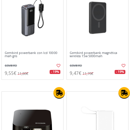
Gembird powerbank con lcd 10000
Gembird powerbank magnética
mah gris
wireless 15w 5000mah
GEMBIRD
GEMBIRD
9,55€
9,47€
- 19%
- 19%
11,86€
11,76€