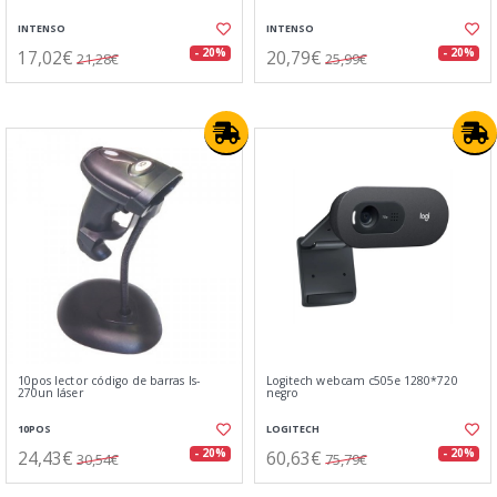
INTENSO
INTENSO
17,02€
20,79€
- 20%
- 20%
21,28€
25,99€
10pos lector código de barras ls-
Logitech webcam c505e 1280*720
270un láser
negro
10POS
LOGITECH
24,43€
60,63€
- 20%
- 20%
30,54€
75,79€