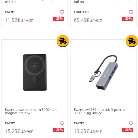
usb 3.1
full hd
EWENT
LOGITECH
11,52€
65,46€
- 20%
- 20%
14,40€
81,82€
Ewent powerbank slim 5000mah
Ewent ew1159 hub usb 3 puertos
magsafe pd 20w
3.1+1 p.gig usb-c-a
EWENT
EWENT
15,25€
13,05€
- 20%
- 20%
19,06€
16,31€