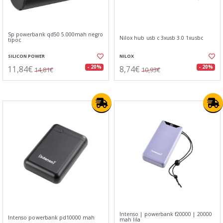
Sp powerbank qd50 5.000mah negro
Nilox hub usb c 3xusb 3.0 1xusbc
tipoc
SILICON POWER
NILOX
11,84€
8,74€
- 20%
- 20%
14,81€
10,93€
Intenso | powerbank f20000 | 20000
Intenso powerbank pd10000 mah
mah lila