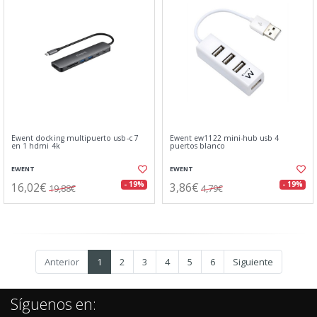
Ewent docking multipuerto usb-c 7
Ewent ew1122 mini-hub usb 4
en 1 hdmi 4k
puertos blanco
EWENT
EWENT
16,02€
3,86€
- 19%
- 19%
19,88€
4,79€
Anterior
1
2
3
4
5
6
Siguiente
Síguenos en: