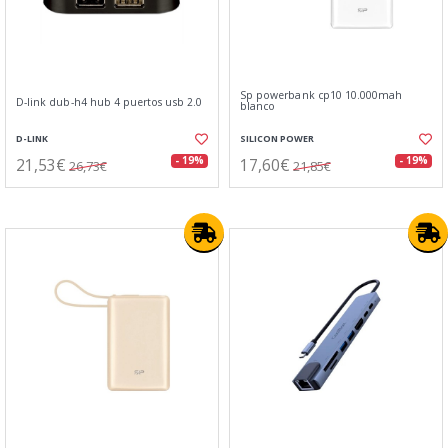
Sp powerbank cp10 10.000mah
D-link dub-h4 hub 4 puertos usb 2.0
blanco
D-LINK
SILICON POWER
21,53€
17,60€
- 19%
- 19%
26,73€
21,85€