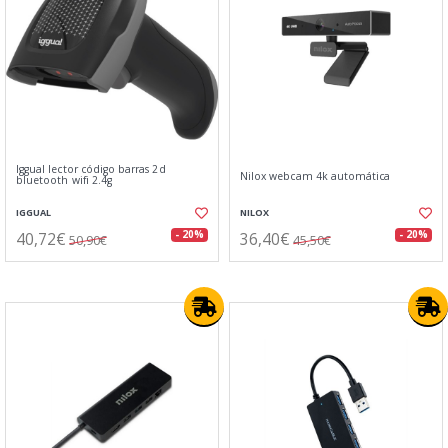
Iggual lector código barras 2d
Nilox webcam 4k automática
bluetooth wifi 2.4g
IGGUAL
NILOX
40,72€
36,40€
- 20%
- 20%
50,90€
45,50€