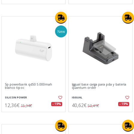
New
Sp powerbank qd50 5.000mah
Iggual base carga para pda y batería
blanco tipoc
quantum order
SILICON POWER
IGGUAL
12,36€
40,62€
- 19%
- 19%
15,34€
50,41€