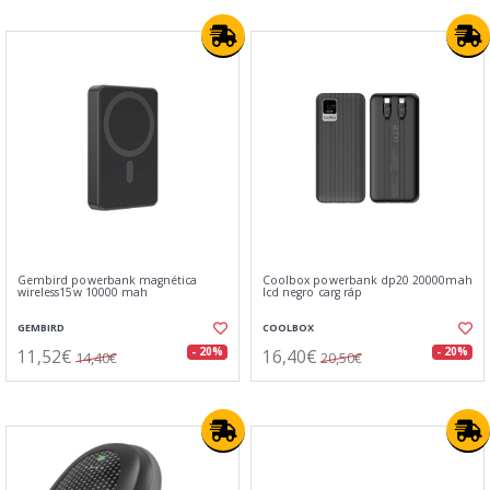
Gembird powerbank magnética
Coolbox powerbank dp20 20000mah
wireless15w 10000 mah
lcd negro carg ráp
GEMBIRD
COOLBOX
11,52€
16,40€
- 20%
- 20%
14,40€
20,50€