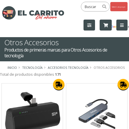
Powered
by
Tra
Otros Accesorios
Productos de primeras marcas para Otros Accesorios de
tecnología
INICIO
TECNOLOGÍA
ACCESORIOS TECNOLOGÍA
OTROS ACCESORIOS
Total de productos disponibles
171