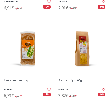
TRIMEN ECO
TRIMEN
6,91€
2,91€
- 9%
- 9%
7,60€
3,20€
Azúcar moreno 1kg.
Germen trigo 400g
PLANTIS
PLANTIS
6,73€
3,82€
- 9%
- 9%
7,40€
4,20€