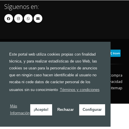
Síguenos en:
Este portal web utiliza cookies propias con finalidad
técnica, y para realizar estadísticas de uso Web, las
cookies se usan para la personalización de anuncios
que en ningún caso hacen identificable al usuario no
Contacto
Aviso Legal
Condiciones de compra
Política de envíos
Política de devolución
Política de Privacidad
recaba ni cede datos de carácter personal de los
Política de Cookies
Sitemap
usuarios sin su conocimiento
Términos y condiciones
© 2026 - Todos los derechos reservados.
Más
¡Acepto!
Rechazar
Configurar
Información