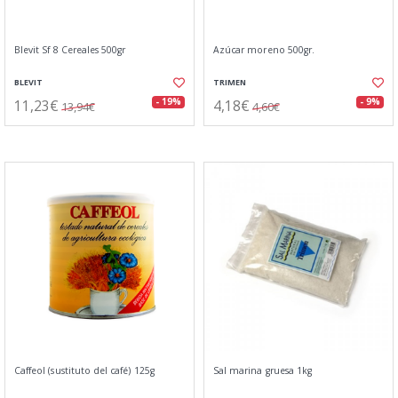
Blevit Sf 8 Cereales 500gr
Azúcar moreno 500gr.
BLEVIT
TRIMEN
11,23€
4,18€
- 19%
- 9%
13,94€
4,60€
Caffeol (sustituto del café) 125g
Sal marina gruesa 1kg