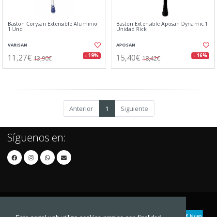
Baston Corysan Extensible Aluminio
Baston Extensible Aposan Dynamic 1
1 Und
Unidad Rick
VARISAN
APOSAN
11,27€
15,40€
- 19%
- 16%
13,90€
18,42€
Anterior
1
Siguiente
Síguenos en: