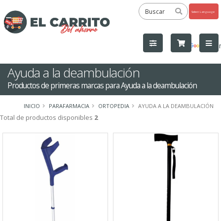
Powered
by
Tra
Ayuda a la deambulación
Productos de primeras marcas para Ayuda a la deambulación
INICIO
PARAFARMACIA
ORTOPEDIA
AYUDA A LA DEAMBULACIÓN
Total de productos disponibles
2