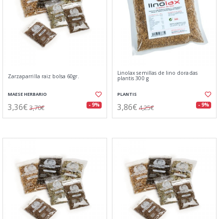
Linolax semillas de lino doradas
Zarzaparrilla raiz bolsa 60gr.
plantis 300 g
MAESE HERBARIO
PLANTIS
3,36€
3,86€
- 9%
- 9%
3,70€
4,25€