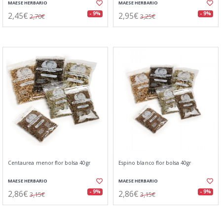
MAESE HERBARIO
MAESE HERBARIO
2,45€
2,95€
- 9%
- 9%
2,70€
3,25€
Centaurea menor flor bolsa 40gr
Espino blanco flor bolsa 40gr
MAESE HERBARIO
MAESE HERBARIO
2,86€
2,86€
- 9%
- 9%
3,15€
3,15€