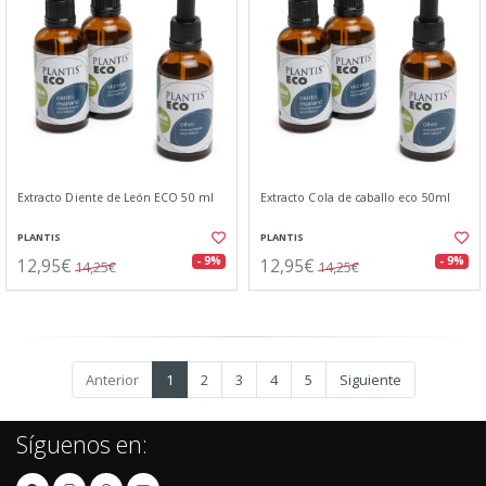
Extracto Diente de León ECO 50 ml
Extracto Cola de caballo eco 50ml
PLANTIS
PLANTIS
12,95€
12,95€
- 9%
- 9%
14,25€
14,25€
Anterior
1
2
3
4
5
Siguiente
Síguenos en: