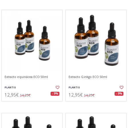
Extracto equinácea ECO 50ml
Extracto Ginkgo ECO 50ml
PLANTIS
PLANTIS
12,95€
12,95€
- 9%
- 9%
14,25€
14,25€