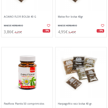
ACIANO FLOR BOLSA 40 G
Malva flor bolsa 40gr
MAESE HERBARIO
MAESE HERBARIO
3,86€
4,95€
- 9%
- 9%
4,25€
5,45€
Pasiflora Plantis 50 comprimidos
Harpagofito raiz bolsa 40 gr.