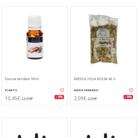
Esencia sándalo 10ml
ABEDUL HOJA BOLSA 40 G
PLANTIS
MAESE HERBARIO
10,45€
2,09€
- 9%
- 9%
11,50€
2,30€