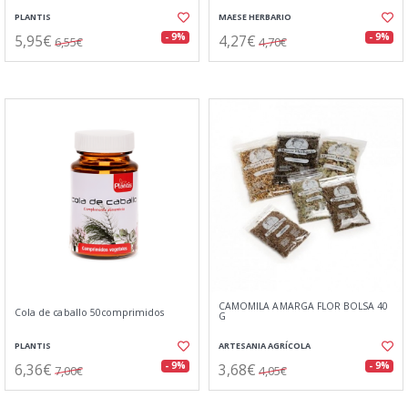
PLANTIS
MAESE HERBARIO
5,95€
4,27€
- 9%
- 9%
6,55€
4,70€
CAMOMILA AMARGA FLOR BOLSA 40
Cola de caballo 50comprimidos
G
PLANTIS
ARTESANIA AGRÍCOLA
6,36€
3,68€
- 9%
- 9%
7,00€
4,05€