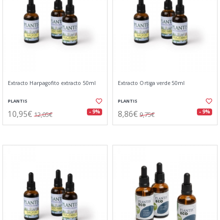
Extracto Harpagofito extracto 50ml
Extracto Ortiga verde 50ml
PLANTIS
PLANTIS
10,95€
8,86€
- 9%
- 9%
12,05€
9,75€