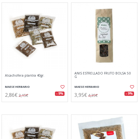
ANIS ESTRELLADO FRUTO BOLSA 50
Alcachofera plantra 40gr.
G
MAESE HERBARIO
MAESE HERBARIO
2,86€
3,95€
- 9%
- 9%
3,15€
4,35€