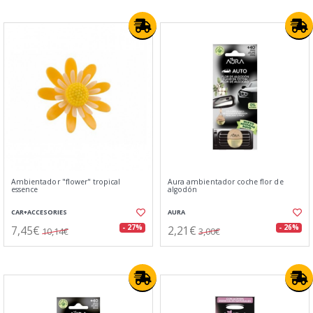
Ambientador "flower" tropical
Aura ambientador coche flor de
essence
algodón
CAR+ACCESORIES
AURA
7,45€
2,21€
- 27%
- 26%
10,14€
3,00€