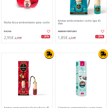
Ambar ambientador coche Spa 45
Pacha Ibiza ambientador para coche
días
PACHA
AMBAR PERFUMS
2,95€
1,85€
- 26%
- 26%
3,99€
2,50€
Ambar ambientador Frutos Rojos 45
Cristalinas ambientador coche brisa