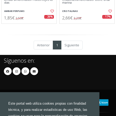
dias
marina
AMBAR PERFUMS
CRISTALINAS
1,85€
2,66€
- 26%
- 17%
2,50€
3,20€
Anterior
1
Siguiente
Síguenos en:
Este portal web utiliza cookies propias con finalidad
técnica, y para realizar estadísticas de uso Web, las
cookies se usan para la personalización de anuncios