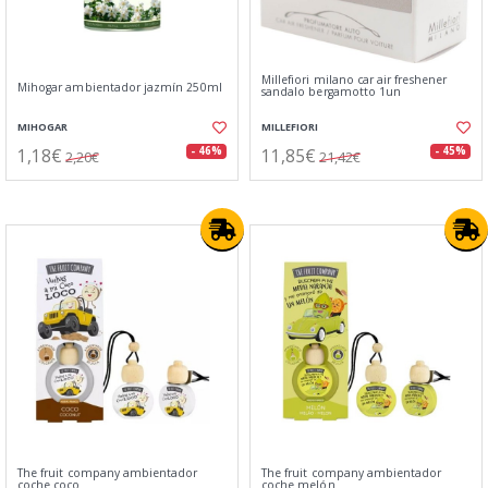
Millefiori milano car air freshener
Mihogar ambientador jazmín 250ml
sandalo bergamotto 1un
MIHOGAR
MILLEFIORI
1,18€
11,85€
- 46%
- 45%
2,20€
21,42€
The fruit company ambientador
The fruit company ambientador
coche coco
coche melón