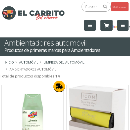
Powered
by
Tra
Ambientadores automóvil
Productos de primeras marcas para Ambientadores
INICIO
AUTOMÓVIL
LIMPIEZA DEL AUTOMÓVIL
AMBIENTADORES AUTOMÓVIL
Total de productos disponibles
14