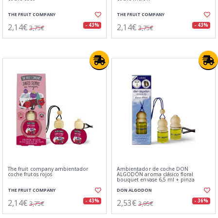
THE FRUIT COMPANY
THE FRUIT COMPANY
2,14€
2,14€
- 43%
- 43%
3,75€
3,75€
The fruit company ambientador
Ambientador de coche DON
coche frutos rojos
ALGODÓN aroma clásico floral
bouquet envase 6,5 ml + pinza
THE FRUIT COMPANY
DON ALGODON
2,14€
2,53€
- 43%
- 36%
3,75€
3,95€