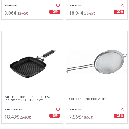
SUPREME
SUPREME
9,06€
18,94€
- 29%
- 29%
12,75€
26,65€
Sarten asador aluminio prensado
Colador acero inox 20cm.
ind expert 24 x 24 x 3,7 cm
SAN IGNACIO
SUPREME
18,43€
7,56€
- 29%
- 29%
25,93€
10,63€