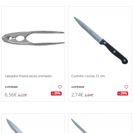
Cascador frutos secos cromado
Cuchillo cocina 12 cm.
SUPREME
SUPREME
6,56€
2,74€
- 29%
- 29%
9,22€
3,84€