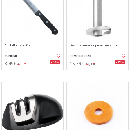
Cuchillo pan 20 cm.
Descorazonador piñas metalico
SUPREME
ROMFEL HOGAR
3,49€
15,79€
- 30%
- 29%
4,96€
22,33€