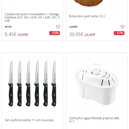
Coladores acero inoxidable + mango
Bota vino piel recta 1,5 l.
madera ø12 cm / ø16 cm / ø20 cm, 3
uds
5FIVE
LAKEN
9,45€
20,95€
- 53%
- 37%
19,90€
33,42€
Cartucho agua filtrada p/jarra alfa
Set cuchillo sierra 11 cm 6 piezas
5+1