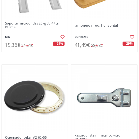
Soporte microondas 20kg 30-47cm
Jamonero mod. horizontal
extens.
MG
SUPREME
15,36€
41,49€
- 29%
- 29%
21,51€
58,08€
Rascador stein metalico vitro
Quemador teka nº2 62x55
c/seguro