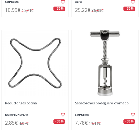
SUPREME
ALFA
10,99€
25,22€
- 30%
- 30%
15,71€
36,03€
Reductor gas cocina
Sacacorchos bodeguero cromado
ROMFEL HOGAR
SUPREME
2,85€
7,78€
- 30%
- 30%
4,07€
11,11€