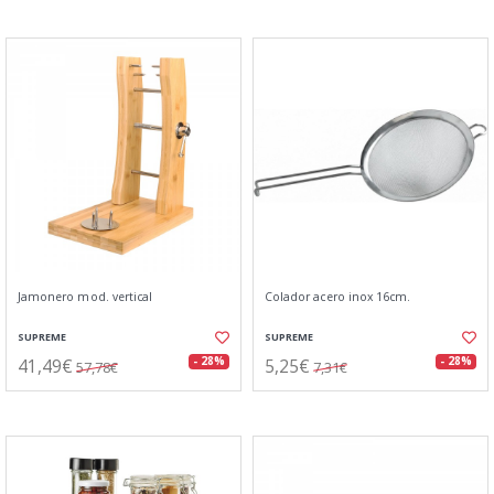
Jamonero mod. vertical
Colador acero inox 16cm.
SUPREME
SUPREME
41,49€
5,25€
- 28%
- 28%
57,78€
7,31€