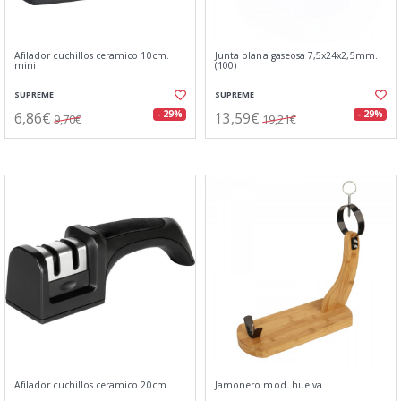
Afilador cuchillos ceramico 10cm.
Junta plana gaseosa 7,5x24x2,5mm.
mini
(100)
SUPREME
SUPREME
6,86€
13,59€
- 29%
- 29%
9,70€
19,21€
Afilador cuchillos ceramico 20cm
Jamonero mod. huelva