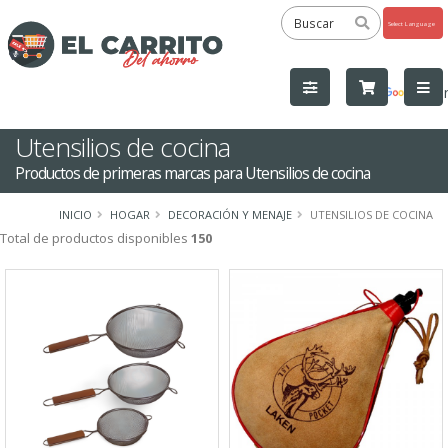
Powered
by
Tra
Utensilios de cocina
Productos de primeras marcas para Utensilios de cocina
INICIO
HOGAR
DECORACIÓN Y MENAJE
UTENSILIOS DE COCINA
Total de productos disponibles
150