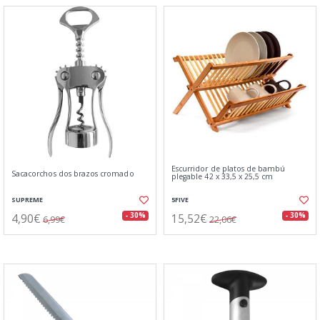
Escurridor de platos de bambú
Sacacorchos dos brazos cromado
plegable 42 x 33,5 x 25,5 cm
SUPREME
5FIVE
4,90€
15,52€
- 30%
- 30%
6,99€
22,06€