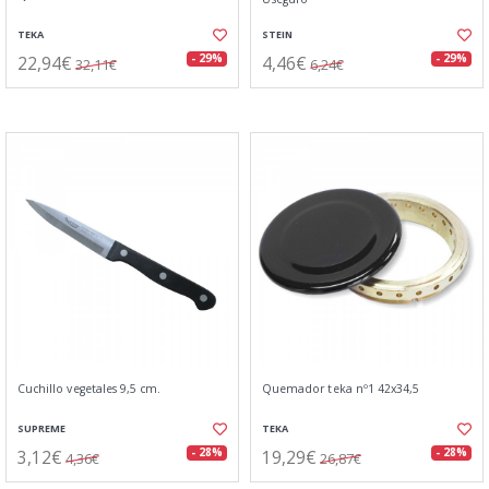
TEKA
STEIN
22,94€
4,46€
- 29%
- 29%
32,11€
6,24€
Cuchillo vegetales 9,5 cm.
Quemador teka nº1 42x34,5
SUPREME
TEKA
3,12€
19,29€
- 28%
- 28%
4,36€
26,87€