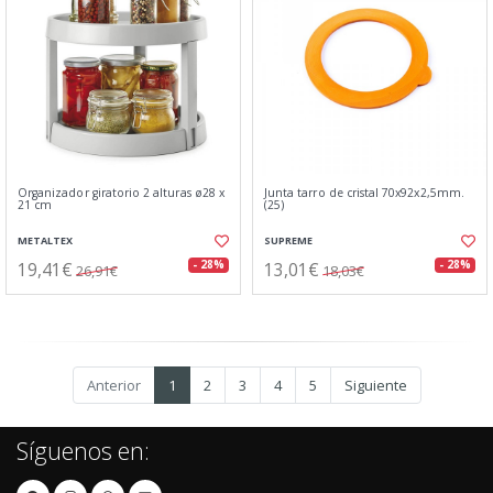
Organizador giratorio 2 alturas ø28 x
Junta tarro de cristal 70x92x2,5mm.
21 cm
(25)
METALTEX
SUPREME
19,41€
13,01€
- 28%
- 28%
26,91€
18,03€
Anterior
1
2
3
4
5
Siguiente
Síguenos en: