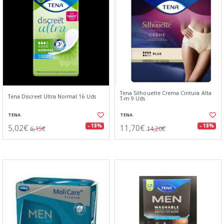
Tena Silhouette Crema Cintura Alta
Tena Discreet Ultra Normal 16 Uds
T-m 9 Uds
TENA
TENA
5,02€
11,70€
- 18%
- 18%
6,15€
14,20€