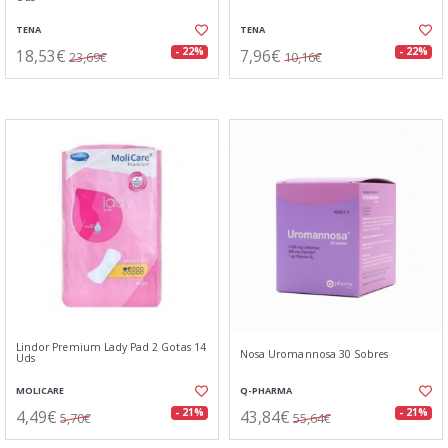
TENA
TENA
18,53€
7,96€
- 22%
- 22%
23,69€
10,16€
Lindor Premium Lady Pad 2 Gotas 14
Nosa Uromannosa 30 Sobres
Uds
MOLICARE
Q-PHARMA
4,49€
43,84€
- 21%
- 21%
5,70€
55,64€