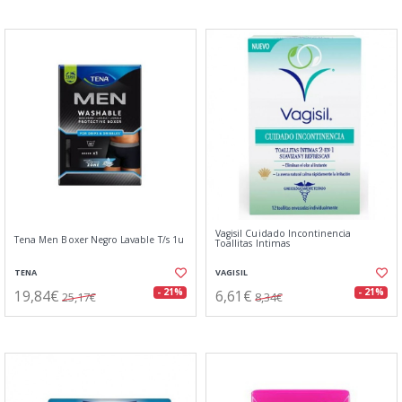
Vagisil Cuidado Incontinencia
Tena Men Boxer Negro Lavable T/s 1u
Toallitas Intimas
TENA
VAGISIL
19,84€
6,61€
- 21%
- 21%
25,17€
8,34€