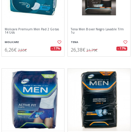
Molicare Premium Men Pad 2 Gotas
Tena Men Boxer Negro Lavable T/m
14 Uds
1u
MOLICARE
TENA
6,26€
26,38€
- 17%
- 17%
7,55€
31,79€