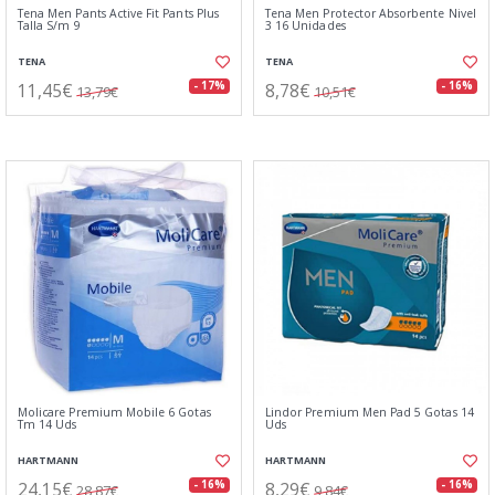
Tena Men Pants Active Fit Pants Plus
Tena Men Protector Absorbente Nivel
Talla S/m 9
3 16 Unidades
TENA
TENA
11,45€
8,78€
- 17%
- 16%
13,79€
10,51€
Molicare Premium Mobile 6 Gotas
Lindor Premium Men Pad 5 Gotas 14
Tm 14 Uds
Uds
HARTMANN
HARTMANN
24,15€
8,29€
- 16%
- 16%
28,87€
9,84€