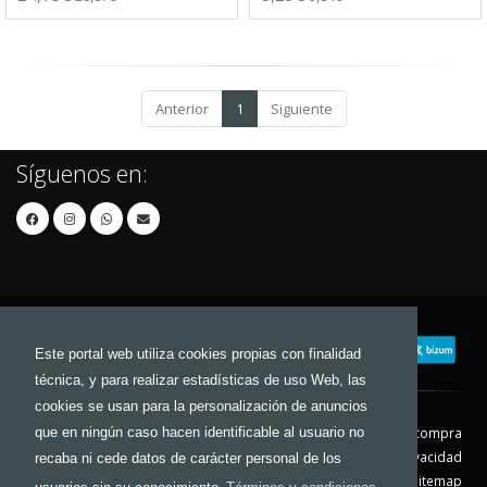
Anterior
1
Siguiente
Síguenos en:
Este portal web utiliza cookies propias con finalidad
técnica, y para realizar estadísticas de uso Web, las
cookies se usan para la personalización de anuncios
que en ningún caso hacen identificable al usuario no
Contacto
Aviso Legal
Condiciones de compra
Política de envíos
Política de devolución
Política de Privacidad
recaba ni cede datos de carácter personal de los
Política de Cookies
Sitemap