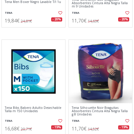
Tena Men Boxer Negro Lavable T/l 1u
Absorbentes Cintura Alta Negra Talla
m 9 Unidades
TENA
TENA
19,84€
11,70€
- 20%
- 20%
24,81€
14,63€
Tena Bibs Babero Adulto Desechable
Tena Silhouette Noir Braguitas
Talla m 150 Unidades
Absorbentes Cintura Alta Negra Talla
g 8 Unidades
TENA
TENA
16,68€
11,70€
- 19%
- 19%
20,71€
14,52€