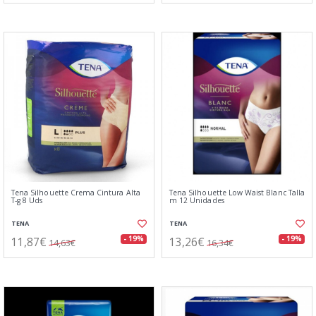
Tena Silhouette Crema Cintura Alta
Tena Silhouette Low Waist Blanc Talla
T-g 8 Uds
m 12 Unidades
TENA
TENA
11,87€
13,26€
- 19%
- 19%
14,63€
16,34€