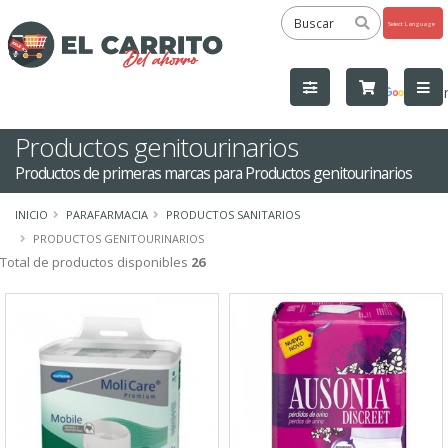
Powered
by
Tra
Productos genitourinarios
Productos de primeras marcas para Productos genitourinarios
INICIO
PARAFARMACIA
PRODUCTOS SANITARIOS
PRODUCTOS GENITOURINARIOS
Total de productos disponibles
26