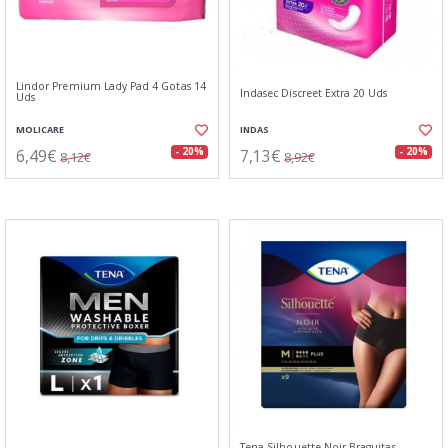
Lindor Premium Lady Pad 4 Gotas 14
Indasec Discreet Extra 20 Uds
Uds
MOLICARE
INDAS
6,49€
7,13€
- 20%
- 20%
8,12€
8,92€
Tena Silhouette Noir Braguitas