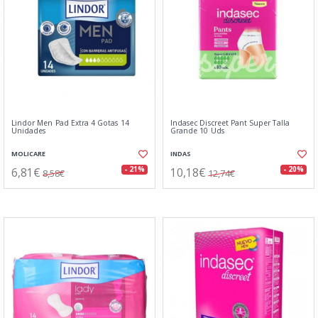
Lindor Men Pad Extra 4 Gotas 14
Indasec Discreet Pant Super Talla
Unidades
Grande 10 Uds
MOLICARE
INDAS
6,81€
10,18€
- 21%
- 20%
8,58€
12,74€