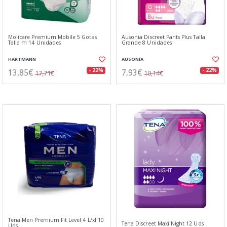
Molicare Premium Mobile 5 Gotas
Ausonia Discreet Pants Plus Talla
Talla m 14 Unidades
Grande 8 Unidades
HARTMANN
AUSONIA
13,85€
7,93€
- 22%
- 22%
17,71€
10,14€
Tena Men Premium Fit Level 4 L/xl 10
Tena Discreet Maxi Night 12 Uds
Uds