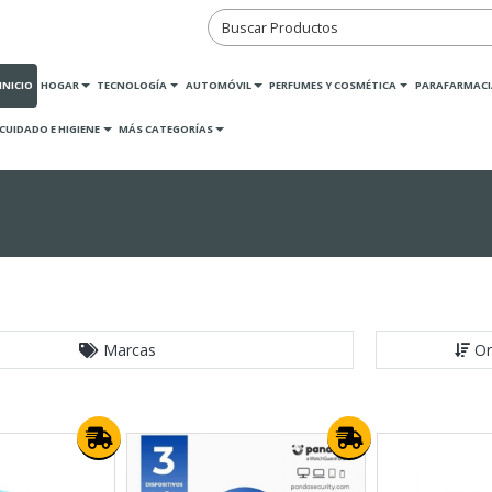
INICIO
HOGAR
TECNOLOGÍA
AUTOMÓVIL
PERFUMES Y COSMÉTICA
PARAFARMACI
CUIDADO E HIGIENE
MÁS CATEGORÍAS
Marcas
Or