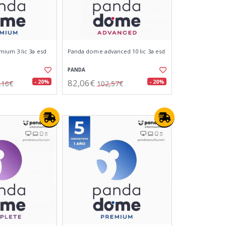
ium 3 lic 3a esd
Panda dome advanced 10 lic 3a esd
PANDA
82,06€
- 20%
- 20%
,16€
102,57€