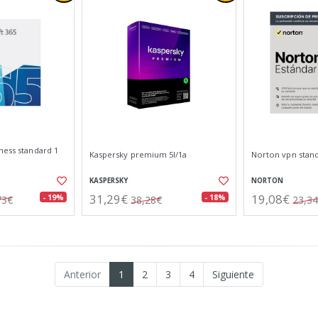
ness standard 1
Kaspersky premium 5l/1a
Norton vpn stand
KASPERSKY
NORTON
31,29€
19,08€
- 19%
- 18%
73€
38,28€
23,3
Anterior
1
2
3
4
Siguiente