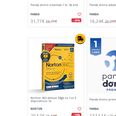
Panda dome essential 1 lic 3a esd
Panda dome advanc
PANDA
PANDA
31,77€
16,24€
- 20%
39,71€
20,29€
Norton 360 deluxe 50gb es 1us 5
Panda dome premiu
dispositivos 1a
NORTON
PANDA
20,57€
137,51€
- 19%
25,53€
170,