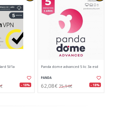
ard 5l/1a
Panda dome advanced 5 lic 3a esd
PANDA
62,08€
- 18%
- 18%
4€
75,94€