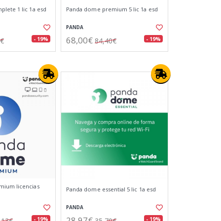
ete 1 lic 1a esd
Panda dome premium 5 lic 1a esd
PANDA
68,00€
- 19%
- 19%
1€
84,40€
ium licencias
Panda dome essential 5 lic 1a esd
PANDA
28,97€
- 19%
- 19%
,13€
35,70€