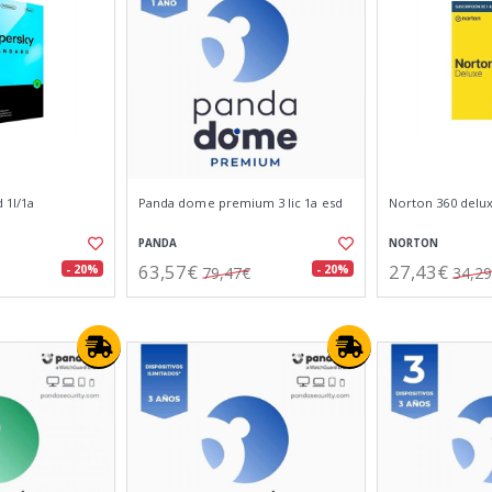
 1l/1a
Panda dome premium 3 lic 1a esd
Norton 360 delux
PANDA
NORTON
63,57€
27,43€
- 20%
- 20%
79,47€
34,2