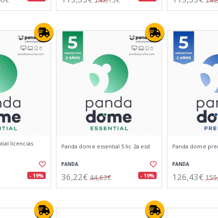
al licencias
Panda dome essential 5 lic 2a esd
Panda dome prem
PANDA
PANDA
36,22€
126,43€
- 19%
- 19%
44,63€
155