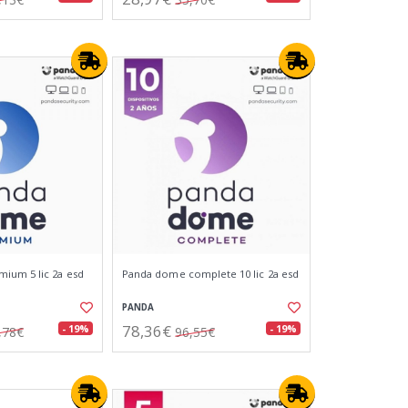
ium 5 lic 2a esd
Panda dome complete 10 lic 2a esd
PANDA
78,36€
- 19%
- 19%
,78€
96,55€