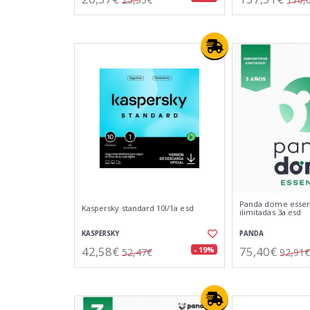
Panda dome essenti
Kaspersky standard 10l/1a esd
ilimitadas 3a esd
KASPERSKY
PANDA
42,58€
75,40€
- 19%
52,47€
92,91€