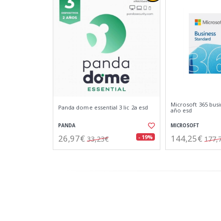
Microsoft 365 busi
Panda dome essential 3 lic 2a esd
año esd
PANDA
MICROSOFT
26,97€
144,25€
- 19%
33,23€
177,