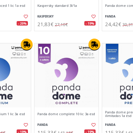
ed 1 lic 1a esd
Kaspersky standard 3l/1a
Panda dome compl
KASPERSKY
PANDA
21,83€
24,42€
- 20%
- 19%
27,10€
30,3
Panda dome prem
m 1 lic 3a esd
Panda dome complete 10 lic 3a esd
ilimitadas 1a esd
PANDA
PANDA
115,33€
115,33€
- 19%
- 19%
66€
143,13€
143