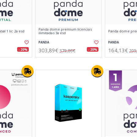
Panda dome premium licencias
al 1 lic 2a esd
Panda dome prem
ilimitadas 3a esd
PANDA
PANDA
303,89€
164,13€
- 20%
- 20%
379,86€
205