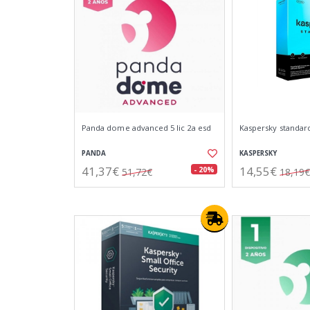
Panda dome advanced 5 lic 2a esd
Kaspersky standard
PANDA
KASPERSKY
41,37€
14,55€
- 20%
51,72€
18,19€