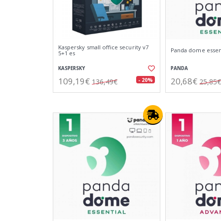
Kaspersky small office security v7
Panda dome essenti
5+1 es
KASPERSKY
PANDA
109,19€
20,68€
- 20%
136,49€
25,85€