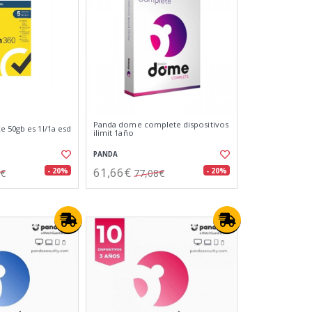
Panda dome complete dispositivos
e 50gb es 1l/1a esd
ilimit 1año
PANDA
61,66€
- 20%
- 20%
9€
77,08€