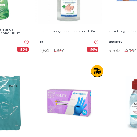
de manos
Lea manos gel desinfectante 100ml
Spontex guantes M
alcohol 100ml
LEA
SPONTEX
0,84€
5,54€
- 52%
- 50%
1,68€
10,75€