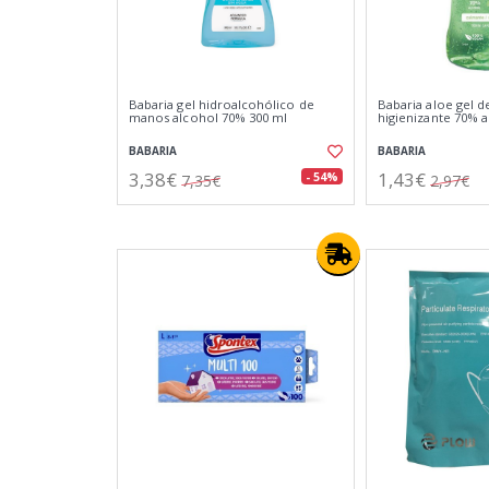
Babaria gel hidroalcohólico de
Babaria aloe gel 
manos alcohol 70% 300 ml
higienizante 70% 
BABARIA
BABARIA
3,38€
1,43€
- 54%
7,35€
2,97€