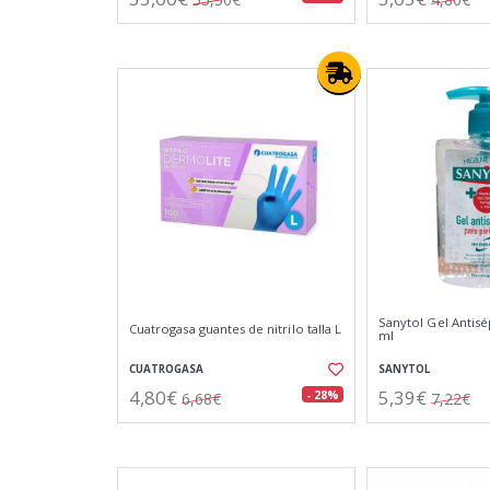
Sanytol Gel Antis
Cuatrogasa guantes de nitrilo talla L
ml
CUATROGASA
SANYTOL
4,80€
5,39€
- 28%
6,68€
7,22€