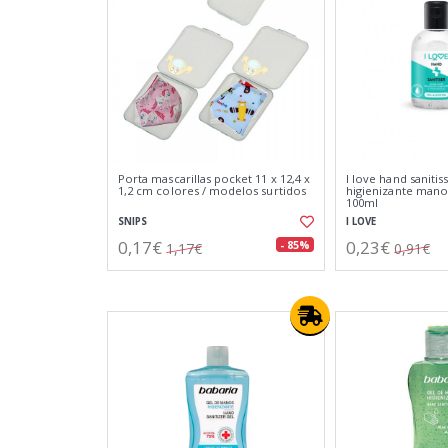
Porta mascarillas pocket 11 x 12,4 x
I love hand sanitis
1,2 cm colores / modelos surtidos
higienizante mano
100ml
SNIPS
I LOVE
0,17€
0,23€
- 85%
1,17€
0,91€