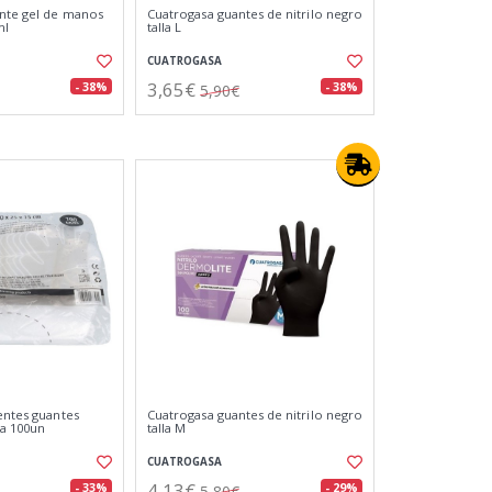
ante gel de manos
Cuatrogasa guantes de nitrilo negro
ml
talla L
CUATROGASA
3,65€
- 38%
- 38%
5,90€
entes guantes
Cuatrogasa guantes de nitrilo negro
sa 100un
talla M
CUATROGASA
4,13€
- 33%
- 29%
5,80€