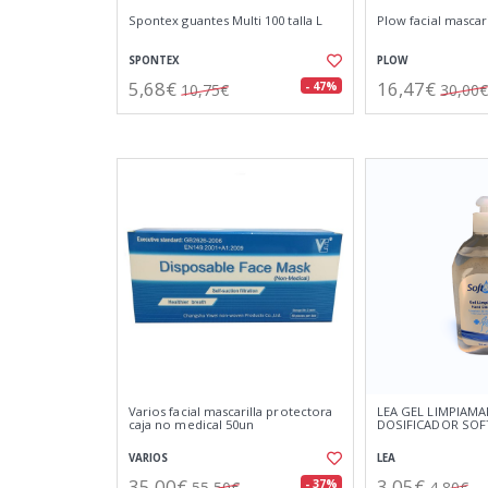
Spontex guantes Multi 100 talla L
Plow facial mascari
SPONTEX
PLOW
5,68€
16,47€
- 47%
10,75€
30,00€
Varios facial mascarilla protectora
LEA GEL LIMPIAM
caja no medical 50un
DOSIFICADOR SOFT
VARIOS
LEA
35,00€
3,05€
- 37%
55,50€
4,80€