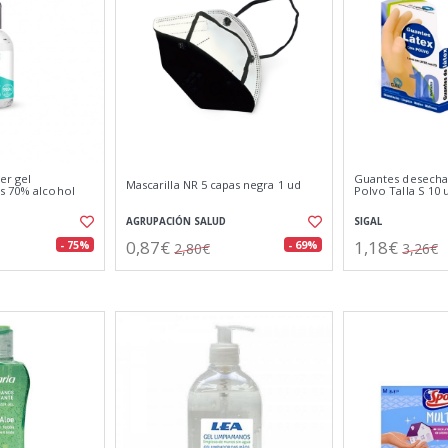
ser gel
Guantes desecha
Mascarilla NR 5 capas negra 1 ud
s 70% alcohol
Polvo Talla S 10
AGRUPACIÓN SALUD
SIGAL
0,87€
1,18€
- 75%
- 69%
2,80€
3,26€