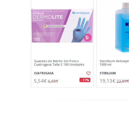
Guantes de Nitrilo Sin Polvo
Sterillium Antisep
Cuatrogasa Talla S 100 Unidades
1000 ml
CUATROGASA
STERILLIUM
5,54€
19,13€
- 17%
6,68€
22,89€