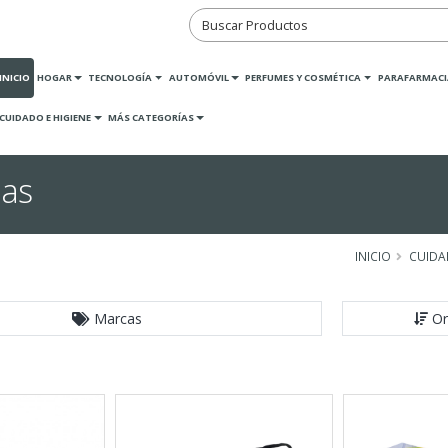
INICIO
HOGAR
TECNOLOGÍA
AUTOMÓVIL
PERFUMES Y COSMÉTICA
PARAFARMACI
CUIDADO E HIGIENE
MÁS CATEGORÍAS
las
INICIO
CUIDA
Marcas
Or