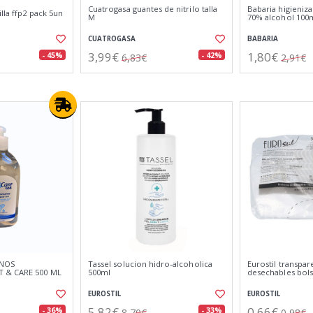
Cuatrogasa guantes de nitrilo talla
Babaria higieniz
lla ffp2 pack 5un
M
70% alcohol 100
CUATROGASA
BABARIA
3,99€
1,80€
- 45%
- 42%
6,83€
2,91€
ANOS
Tassel solucion hidro-alcoholica
Eurostil transpar
 & CARE 500 ML
500ml
desechables bol
EUROSTIL
EUROSTIL
5,82€
0,66€
- 36%
- 33%
8,70€
0,98€