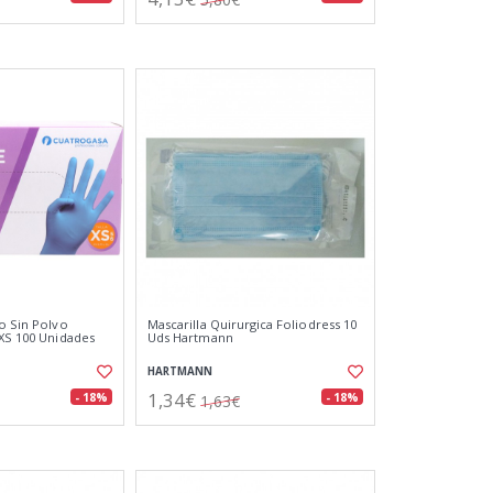
lo Sin Polvo
Mascarilla Quirurgica Foliodress 10
 XS 100 Unidades
Uds Hartmann
HARTMANN
1,34€
- 18%
- 18%
1,63€