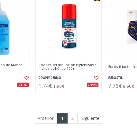
tico de Manos
CooperDermo loción higienizante
Eurostil facial ma
hidroalcohólico 100 ml
COOPERDERMO
EUROSTIL
1,74€
7,76€
- 16%
- 11%
1,95€
8,50€
Anterior
1
2
Siguiente