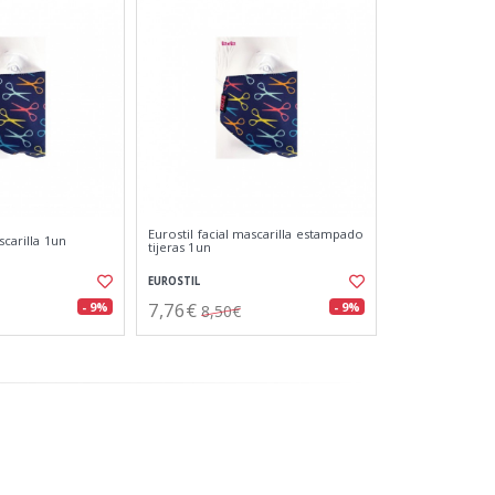
Eurostil facial mascarilla estampado
scarilla 1un
tijeras 1un
EUROSTIL
7,76€
- 9%
- 9%
8,50€