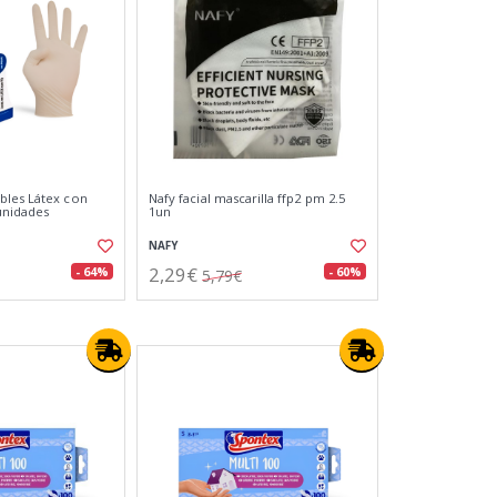
bles Látex con
Nafy facial mascarilla ffp2 pm 2.5
 unidades
1un
NAFY
2,29€
- 64%
- 60%
5,79€