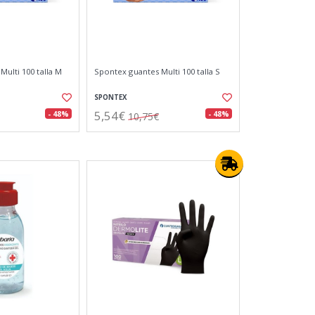
ulti 100 talla M
Spontex guantes Multi 100 talla S
SPONTEX
5,54€
- 48%
- 48%
10,75€