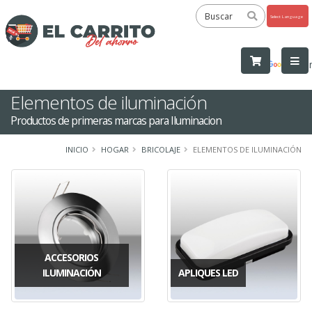
Powered
by
Tra
Elementos de iluminación
Productos de primeras marcas para Iluminacion
INICIO
HOGAR
BRICOLAJE
ELEMENTOS DE ILUMINACIÓN
ACCESORIOS
ILUMINACIÓN
APLIQUES LED