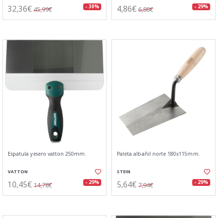
32,36€
4,86€
- 30%
- 29%
45,99€
6,88€
Espatula yesero vatton 250mm.
Paleta albañil norte 180x115mm.
VATTON
STEIN
10,45€
5,64€
- 29%
- 29%
14,78€
7,94€