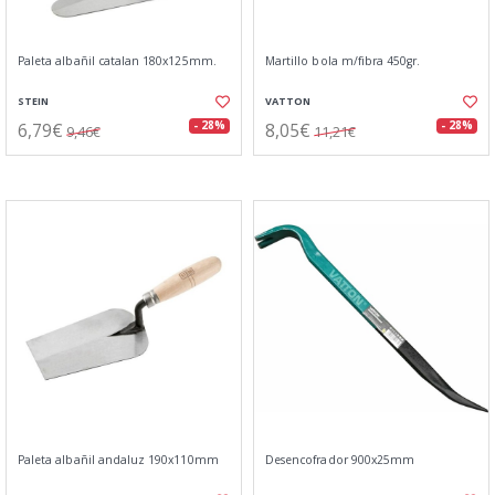
Paleta albañil catalan 180x125mm.
Martillo bola m/fibra 450gr.
STEIN
VATTON
6,79€
8,05€
- 28%
- 28%
9,46€
11,21€
Paleta albañil andaluz 190x110mm
Desencofrador 900x25mm