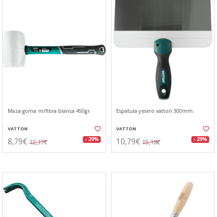
Maza goma m/fibra blanca 450gr.
Espatula yesero vatton 300mm.
VATTON
VATTON
8,79€
10,79€
- 29%
- 29%
12,37€
15,18€