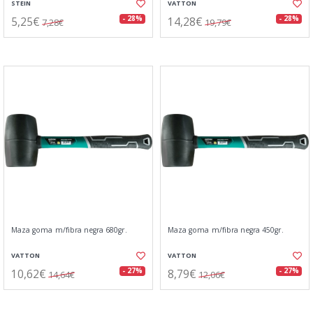
STEIN
VATTON
5,25€
14,28€
- 28%
- 28%
7,28€
19,79€
Maza goma m/fibra negra 680gr.
Maza goma m/fibra negra 450gr.
VATTON
VATTON
10,62€
8,79€
- 27%
- 27%
14,64€
12,06€