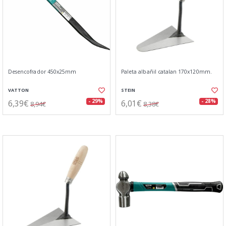
Desencofrador 450x25mm
Paleta albañil catalan 170x120mm.
VATTON
STEIN
6,39€
6,01€
- 29%
- 28%
8,94€
8,38€