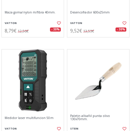
Maza goma/nylon m/fibra 40mm.
Desencofrador 600x25mm
VATTON
VATTON
8,79€
9,52€
- 30%
- 30%
12,56€
13,53€
Paletin albañil punta olivo
Medidor laser multifuncion 50m
130x70mm.
VATTON
STEIN