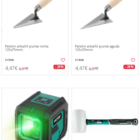
Paletin albañil punta roma
Paletin albañil punta aguda
125x75mm.
125x70mm.
STEIN
STEIN
4,47€
4,47€
- 26%
- 26%
6,07€
6,07€