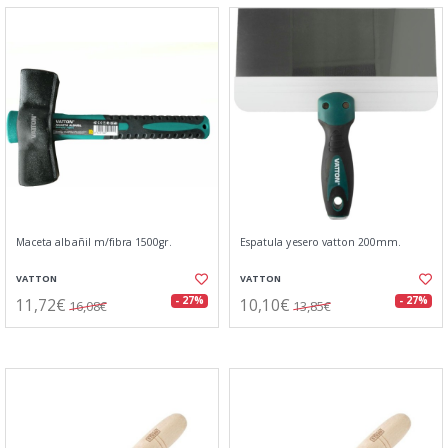
Maceta albañil m/fibra 1500gr.
Espatula yesero vatton 200mm.
VATTON
VATTON
11,72€
10,10€
- 27%
- 27%
16,08€
13,85€