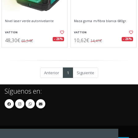
Nivel laser verde autonivelante
Maza goma m/fibra blanca 680gr.
VATTON
VATTON
48,30€
10,62€
- 26%
- 26%
65,54€
14,41€
Anterior
1
Siguiente
Síguenos en: