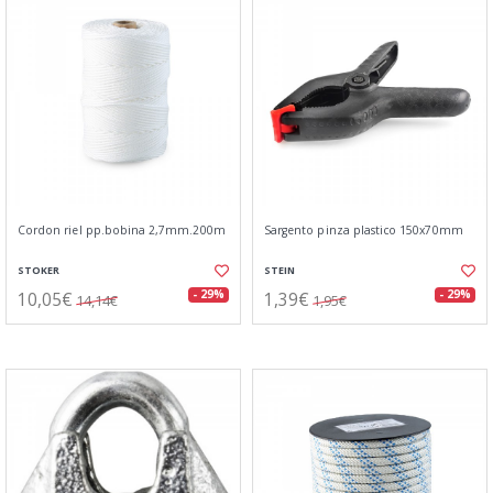
Cordon riel pp.bobina 2,7mm.200m
Sargento pinza plastico 150x70mm
STOKER
STEIN
10,05€
1,39€
- 29%
- 29%
14,14€
1,95€