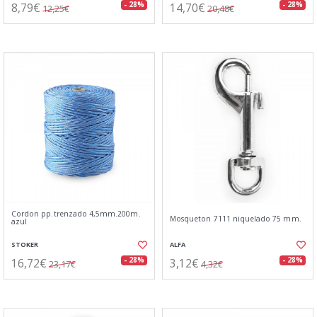
8,79€
14,70€
- 28%
- 28%
12,25€
20,48€
Cordon pp.trenzado 4,5mm.200m.
Mosqueton 7111 niquelado 75 mm.
azul
STOKER
ALFA
16,72€
3,12€
- 28%
- 28%
23,17€
4,32€