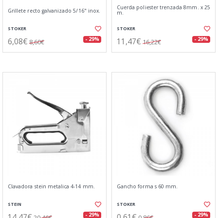
Cuerda poliester trenzada 8mm. x 25
Grillete recto galvanizado 5/16" inox.
m.
STOKER
STOKER
6,08€
11,47€
- 29%
- 29%
8,60€
16,22€
Clavadora stein metalica 4-14 mm.
Gancho forma s 60 mm.
STEIN
STOKER
14,47€
0,61€
- 29%
- 29%
20,46€
0,86€