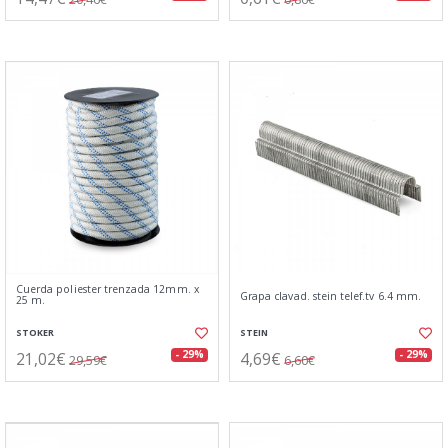
Cuerda poliester trenzada 12mm. x
Grapa clavad. stein telef.tv 6.4 mm.
25 m.
STOKER
STEIN
21,02€
4,69€
- 29%
- 29%
29,59€
6,60€