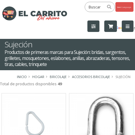
Powered
by
Tra
Sujeción
Productos de primeras marcas para Sujeción: bridas, sargentos,
grilletes, mosquetones, eslabones, anillas, abrazaderas, tensores,
tiras, cables, trinquete
INICIO
HOGAR
BRICOLAJE
ACCESORIOS BRICOLAJE
SUJECIÓN
Total de productos disponibles
49