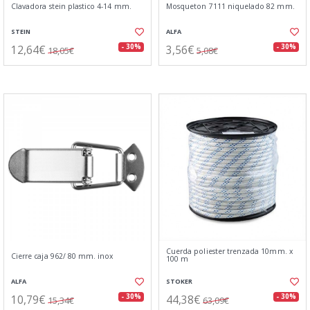
Clavadora stein plastico 4-14 mm.
Mosqueton 7111 niquelado 82 mm.
STEIN
ALFA
12,64€
3,56€
- 30%
- 30%
18,05€
5,08€
Cuerda poliester trenzada 10mm. x
Cierre caja 962/ 80 mm. inox
100 m
ALFA
STOKER
10,79€
44,38€
- 30%
- 30%
15,34€
63,09€