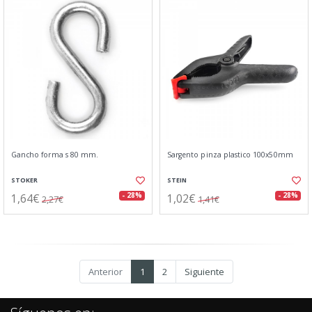
Gancho forma s 80 mm.
Sargento pinza plastico 100x50mm
STOKER
STEIN
1,64€
1,02€
- 28%
- 28%
2,27€
1,41€
Anterior
1
2
Siguiente