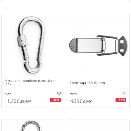
Mosqueton bombero tuerca 8 cm.
Cierre caja 982/ 60 mm.
inox.
ALFA
ALFA
11,20€
4,39€
- 30%
- 30%
15,92€
6,24€