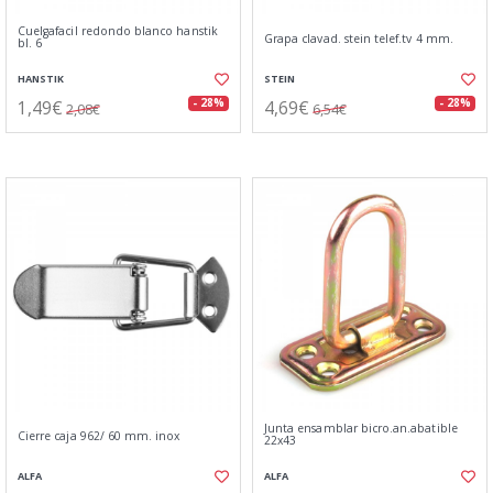
Cuelgafacil redondo blanco hanstik
Grapa clavad. stein telef.tv 4 mm.
bl. 6
HANSTIK
STEIN
1,49€
4,69€
- 28%
- 28%
2,08€
6,54€
Junta ensamblar bicro.an.abatible
Cierre caja 962/ 60 mm. inox
22x43
ALFA
ALFA