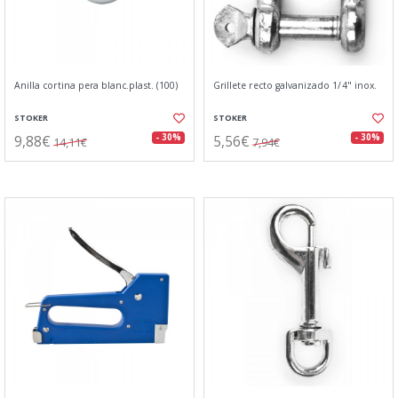
Anilla cortina pera blanc.plast. (100)
Grillete recto galvanizado 1/4" inox.
STOKER
STOKER
9,88€
5,56€
- 30%
- 30%
14,11€
7,94€