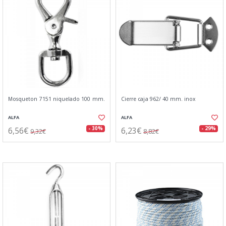
Mosqueton 7151 niquelado 100 mm.
Cierre caja 962/ 40 mm. inox
ALFA
ALFA
6,56€
6,23€
- 30%
- 29%
9,32€
8,82€