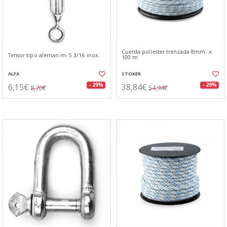
Cuerda poliester trenzada 8mm. x
Tensor tipo aleman m- 5 3/16 inox.
100 m
ALFA
STOKER
6,15€
38,84€
- 29%
- 29%
8,70€
54,94€