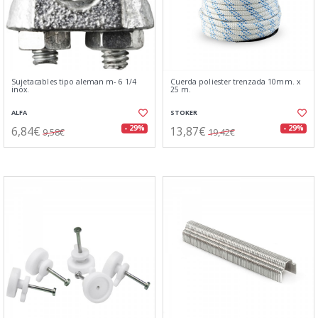
Sujetacables tipo aleman m- 6 1/4
Cuerda poliester trenzada 10mm. x
inox.
25 m.
ALFA
STOKER
6,84€
13,87€
- 29%
- 29%
9,58€
19,42€