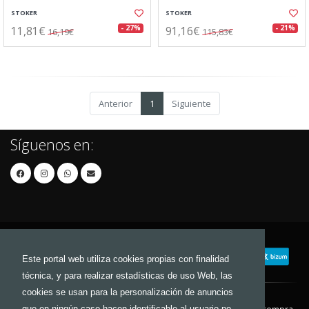
STOKER
STOKER
11,81€
91,16€
- 27%
- 21%
16,19€
115,83€
Anterior
1
Siguiente
Síguenos en:
Este portal web utiliza cookies propias con finalidad
técnica, y para realizar estadísticas de uso Web, las
cookies se usan para la personalización de anuncios
que en ningún caso hacen identificable al usuario no