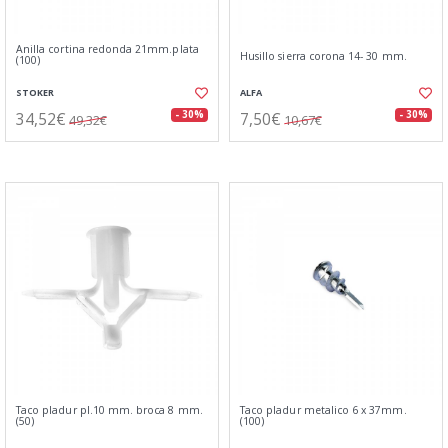
Anilla cortina redonda 21mm.plata
Husillo sierra corona 14- 30 mm.
(100)
STOKER
ALFA
34,52€
7,50€
- 30%
- 30%
49,32€
10,67€
Taco pladur pl.10 mm. broca 8 mm.
Taco pladur metalico 6 x 37mm.
(50)
(100)