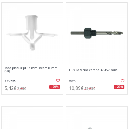
Taco pladur pl.17 mm. broca 8 mm.
Husillo sierra corona 32-152 mm.
(50)
STOKER
ALFA
5,42€
10,89€
- 29%
- 29%
7,63€
15,25€