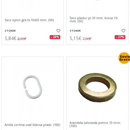
Taco pladur pl.10 mm. broca 10
Taco nylon gris tx 10x50 mm. (50)
mm. (50)
STOKER
STOKER
5,84€
5,15€
- 28%
- 27%
8,06€
7,06€
Envío
Grati
Arandela latonada pernio 10 mm.
Anilla cortina oval blanca plasti. (100)
(100)