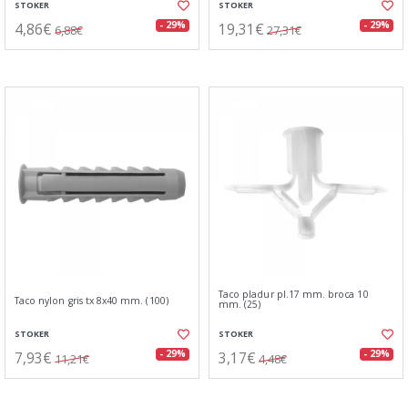
STOKER
STOKER
4,86€
19,31€
- 29%
- 29%
6,88€
27,31€
Taco pladur pl.17 mm. broca 10
Taco nylon gris tx 8x40 mm. (100)
mm. (25)
STOKER
STOKER
7,93€
3,17€
- 29%
- 29%
11,21€
4,48€