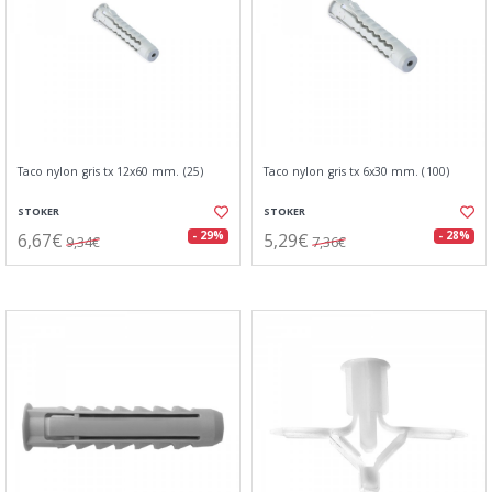
Taco nylon gris tx 12x60 mm. (25)
Taco nylon gris tx 6x30 mm. (100)
STOKER
STOKER
6,67€
5,29€
- 29%
- 28%
9,34€
7,36€