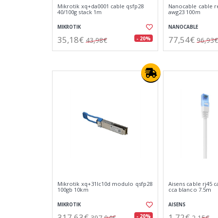
Mikrotik xq+da0001 cable qsfp28
Nanocable cable re
40/100g stack 1m
awg23 100m
MIKROTIK
NANOCABLE
35,18€
77,54€
- 20%
43,98€
96,93€
Mikrotik xq+31lc10d modulo qsfp28
Aisens cable rj45 c
100gb 10km
cca blanco 7.5m
MIKROTIK
AISENS
317,63€
1,72€
- 20%
397,04€
2,15€