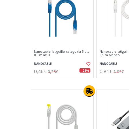
Nanocable latiguillo categoria 5 utp
Nanocable latiguill
0,5 m azul
0,5 m blanco
NANOCABLE
NANOCABLE
0,46€
0,81€
- 21%
0,58€
1,02€