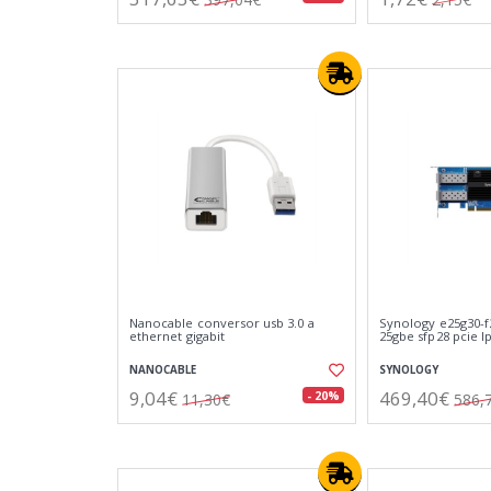
Nanocable conversor usb 3.0 a
Synology e25g30-f
ethernet gigabit
25gbe sfp28 pcie l
NANOCABLE
SYNOLOGY
9,04€
469,40€
- 20%
11,30€
586,