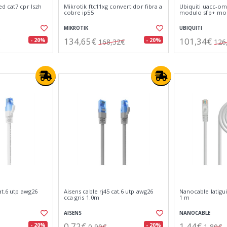
d cat7 cpr lszh
Mikrotik ftc11xg convertidor fibra a
Ubiquiti uacc-om
cobre ip55
modulo sfp+ m
MIKROTIK
UBIQUITI
134,65€
101,34€
- 20%
- 20%
168,32€
126
at.6 utp awg26
Aisens cable rj45 cat.6 utp awg26
Nanocable latiguil
cca gris 1.0m
1 m
AISENS
NANOCABLE
0,72€
1,44€
- 20%
- 20%
0,90€
1,80€