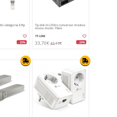
llo categoria 6 ftp
Tp-link mc210cs conversor medios
mono modo 15km
TP-LINK
33,70€
- 20%
- 20%
42,13€