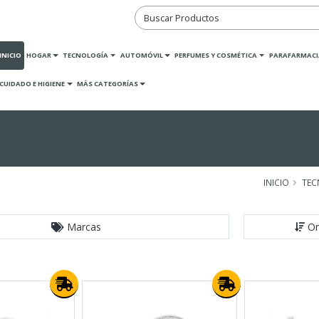
INICIO
HOGAR
TECNOLOGÍA
AUTOMÓVIL
PERFUMES Y COSMÉTICA
PARAFARMACI
CUIDADO E HIGIENE
MÁS CATEGORÍAS
INICIO
TEC
Marcas
Or