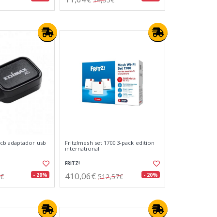
cb adaptador usb
Fritz!mesh set 1700 3-pack edition
international
FRITZ!
410,06€
- 20%
- 20%
0€
512,57€