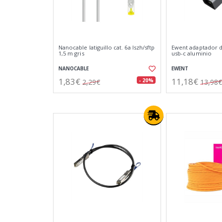
Nanocable latiguillo cat. 6a lszh/sftp
Ewent adaptador d
1,5 m gris
usb-c aluminio
NANOCABLE
EWENT
1,83€
11,18€
- 20%
2,29€
13,98€