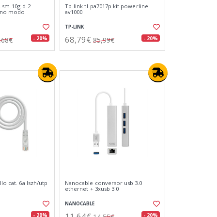
-sm-10g-d-2
Tp-link tl-pa7017p kit powerline
ono modo
av1000
TP-LINK
68,79€
- 20%
- 20%
,68€
85,99€
lo cat. 6a lszh/utp
Nanocable conversor usb 3.0
ethernet + 3xusb 3.0
NANOCABLE
11,64€
- 20%
- 20%
14,55€