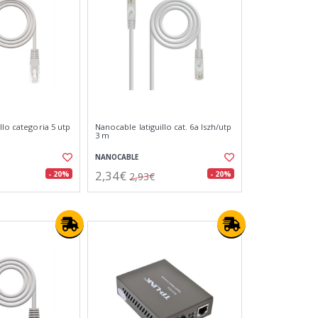
llo categoria 5 utp
Nanocable latiguillo cat. 6a lszh/utp
3 m
NANOCABLE
2,34€
- 20%
- 20%
2,93€