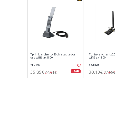
Tp-link archer tx20uh adaptador
Tp-link archer tx2
usb wifi6 ax1800
wifi6 ax1800
TP-LINK
TP-LINK
35,85€
30,13€
- 20%
44,81€
37,66€