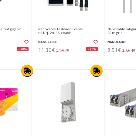
e red gigabit
Nanocable testeador cable
Nanocable latigui
rj11/rj12/rj45, coaxial
20 m gris
NANOCABLE
NANOCABLE
11,30€
8,51€
- 20%
- 20%
14,13€
10,64€