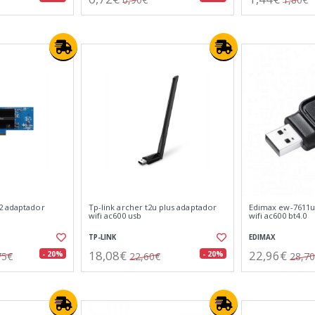
2 adaptador
Tp-link archer t2u plus adaptador
Edimax ew-7611u
p
wifi ac600 usb
wifi ac600 bt4.0
TP-LINK
EDIMAX
18,08€
22,96€
- 20%
- 20%
75€
22,60€
28,7