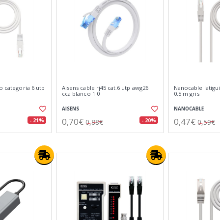
o categoria 6 utp
Aisens cable rj45 cat.6 utp awg26
Nanocable latigui
cca blanco 1.0
0,5 m gris
AISENS
NANOCABLE
0,70€
0,47€
- 21%
- 20%
0,88€
0,59€