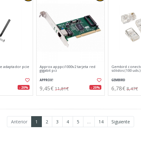
0e adaptador pcie
Approx apppci1000v2 tarjeta red
Gembird conector
gigabit pci
sólidos (100 uds.)
APPROX!
GEMBIRD
9,45€
6,78€
- 20%
- 20%
11,81€
8,47€
Anterior
1
2
3
4
5
…
14
Siguiente