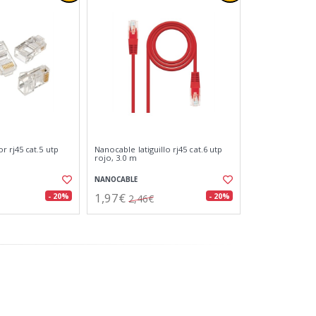
 rj45 cat.5 utp
Nanocable latiguillo rj45 cat.6 utp
rojo, 3.0 m
NANOCABLE
1,97€
- 20%
- 20%
2,46€