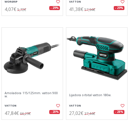
WORGRIP
VATTON
4,07€
41,38€
- 29%
- 29%
5,72€
57,94€
Amoladora 115/125mm. vatton 900
Lijadora orbital vatton 180w.
w.
VATTON
VATTON
47,84€
27,02€
- 28%
- 28%
66,29€
37,44€