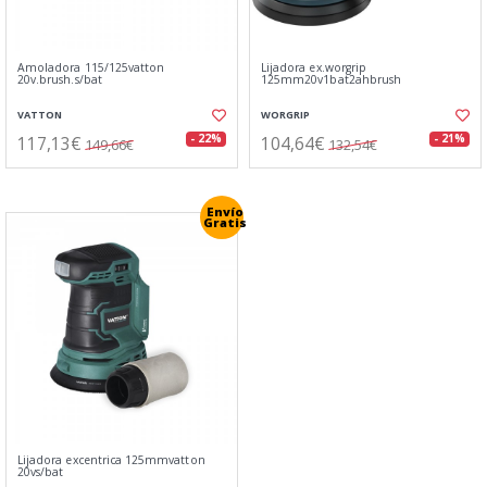
Amoladora 115/125vatton
Lijadora ex.worgrip
20v.brush.s/bat
125mm20v1bat2ahbrush
VATTON
WORGRIP
117,13€
104,64€
- 22%
- 21%
149,66€
132,54€
Envío
Gratis
Lijadora excentrica 125mmvatton
20vs/bat