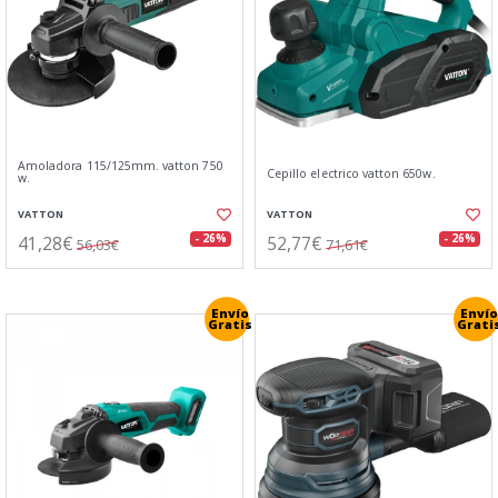
Amoladora 115/125mm. vatton 750
Cepillo electrico vatton 650w.
w.
VATTON
VATTON
41,28€
52,77€
- 26%
- 26%
56,03€
71,61€
Envío
Envío
Gratis
Grati