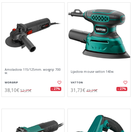
Amoladora 115/125mm. worgrip 700
Lijadora mouse vatton 140w.
w.
WORGRIP
VATTON
38,10€
31,73€
- 27%
- 27%
52,25€
43,29€