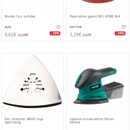
Muelas 7 pc. surtidas
Papel abras. grano180 ( 43388 )bl4
ALFA
VATTON
9,62€
3,29€
- 30%
- 30%
13,68€
4,67€
Rec. multiher. 49047 hoja
Lijadora mouse vatton 20v.sin
lijad.triang.
bateria