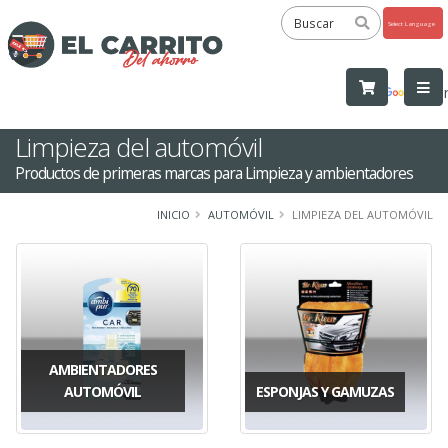
Powered
by
Tra
Limpieza del automóvil
Productos de primeras marcas para Limpieza y ambientadores
INICIO
AUTOMÓVIL
LIMPIEZA DEL AUTOMÓVIL
AMBIENTADORES
AUTOMÓVIL
ESPONJAS Y GAMUZAS