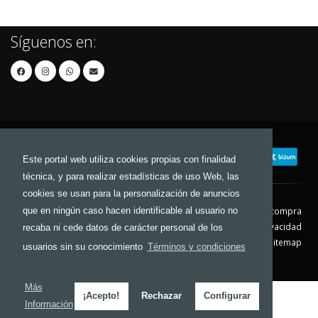
Síguenos en:
Este portal web utiliza cookies propias con finalidad
técnica, y para realizar estadísticas de uso Web, las
cookies se usan para la personalización de anuncios
que en ningún caso hacen identificable al usuario no
Contacto
Aviso Legal
Condiciones de compra
Política de envíos
Política de devolución
Política de Privacidad
recaba ni cede datos de carácter personal de los
Política de Cookies
Sitemap
usuarios sin su conocimiento
Términos y condiciones
© 2026 - Todos los derechos reservados.
Más
¡Acepto!
Rechazar
Configurar
Información